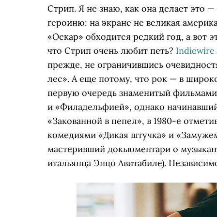
Стрип. Я не знаю, как она делает это
героиню: на экране не великая америк
«Оскар» обходится редкий год, а вот э
что Стрип очень любит петь?
Indiewire
прежде, не ограничившись очевидност
лес». А еще потому, что рок — в широ
первую очередь знаменитый фильмами
и «Филадельфией», однако начинавши
«Закованной в пепел», в 1980-е отмет
комедиями «Дикая штучка» и «Замужем
мастеривший докьюментари о музыкант
итальянца Энцо Авитабиле). Независим