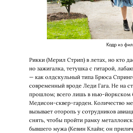
Кадр из фи
Рикки (Мерил Стрип) в летах, но кто д
но зажигалка, тетушка с гитарой, лаб
— как олдскульный типа Брюса Спрингст
современный вроде Леди Гага. Не на ст
прошлом; всего лишь в нью-йоркском б
Медисон-сквер-гарден. Количество ме
вызывает оторопь у сотрудников авиац
снять, чтобы пройти рамку металлоиск
бывшего мужа (Кевин Клайн; он прилич