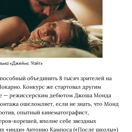
льма «Джеймс Уайт»
пособный объединить 8 тысяч зрителей на
Локарно. Конкурс же стартовал другим
ье — режиссерским дебютом Джоша Монда
онтажа ошеломляет, если не знать, что Монд
против, опытный кинематографист,
ров-корешей, вполне себе звездных
х «инди» Антонио Кампоса («После школы»)