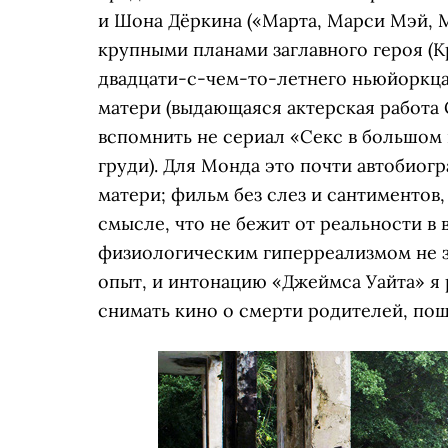
и Шона Дёркина («Марта, Марси Мэй, 
крупными планами заглавного героя (К
двадцати-с-чем-то-летнего ньюйоркца,
матери (выдающаяся актерская работа 
вспомнить не сериал «Секс в большом 
груди). Для Монда это почти автобиог
матери; фильм без слез и сантиментов
смысле, что не бежит от реальности в
физиологическим гиперреализмом не з
опыт, и интонацию «Джеймса Уайта» я 
снимать кино о смерти родителей, пош