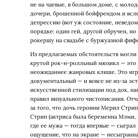
не на чаевые, в большом доме, с моло
дочери, брошенной бойфрендом и всл
депрессию (вот уж состояние, неведом
порядке: один гей, другой обручен, но
рокершу на свадьбе с буржуазной фиф
Из предлагаемых обстоятельств могли 
крутой рок-н-ролльный мюзикл — это в
неожиданнее жанровых клише. Это игр
документальный — и вовсе не из-за эст
искусственной стилизации под док, на
правил визуального чистописания. Отч
за того, что дочь героини Мерил Стри
Стрип (актриса была беременна Мэми,
где ее мужа — тогда впервые — сыграл 
ощущение, что на экране — несыгранна