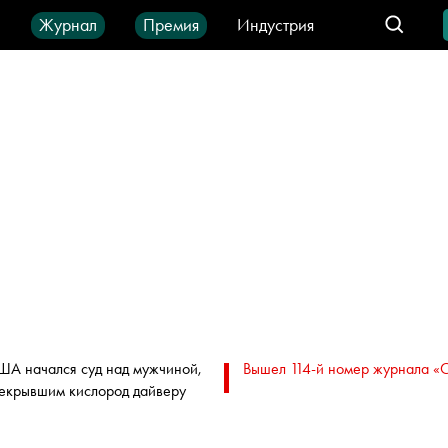
ы
Журнал
Премия
Индустрия
део
Город
IT-продукты
ША начался суд над мужчиной,
Вышел 114-й номер журнала «
екрывшим кислород дайверу