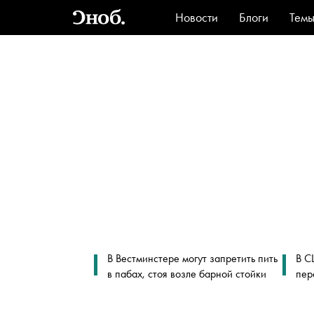
Новости
Блоги
Тем
Стиль
Ви
В Вестминстере могут запретить пить
В С
в пабах, стоя возле барной стойки
пер