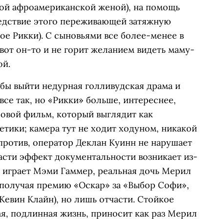
дой афроамериканской женой), на помощь
едствие этого переживающей затяжную
ое Рикки). С сыновьями все более-менее в
 вот он-то и не горит желанием видеть маму-
ой.
бы выйти недурная голливудская драма и
се так, но «Рикки» больше, интереснее,
овой фильм, который выглядит как
етики; камера тут не ходит ходуном, никакой
против, оператор Деклан Куинн не нарушает
асти эффект документальности возникает из-
п играет Мэми Гаммер, реальная дочь Мерил
 получая премию «Оскар» за «Выбор Софи»,
Кевин Клайн), но лишь отчасти. Стойкое
я, подлинная жизнь, приносит как раз Мерил