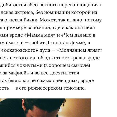
 — добивается абсолютного перевоплощения в
анская актриса, без номинации которой на
та огневая Рикки. Может, так вышло, потому
к премьере вспомнил, где и как она пела
ями вроде «Мамма мия» и «Чем дальше в
ком смысле — любит Джонатан Демме, в
 «оскаровского» пула — «Молчанием ягнят»
й с жесткого малобюджетного треша вроде
ившийся чокнутыми (в хорошем смысле)
 за мафией» и во все десятилетия
ах (включая не самых очевидных, вроде
ость — в его режиссерском генотипе.