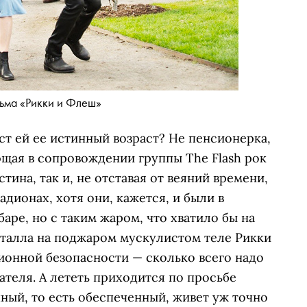
льма «Рикки и Флеш»
аст ей ее истинный возраст? Не пенсионерка,
ающая в сопровождении группы The Flash рок
ина, так и, не отставая от веяний времени,
адионах, хотя они, кажется, и были в
аре, но с таким жаром, что хватило бы на
талла на поджаром мускулистом теле Рикки
ионной безопасности — сколько всего надо
ателя. А лететь приходится по просьбе
ный, то есть обеспеченный, живет уж точно