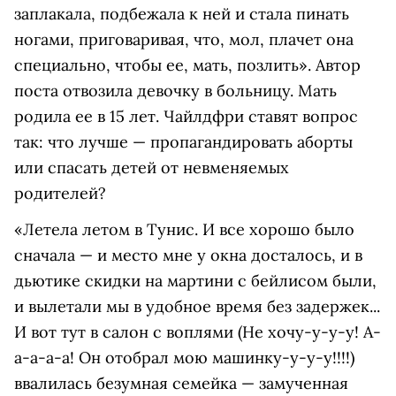
заплакала, подбежала к ней и стала пинать
ногами, приговаривая, что, мол, плачет она
специально, чтобы ее, мать, позлить». Автор
поста отвозила девочку в больницу. Мать
родила ее в 15 лет. Чайлдфри ставят вопрос
так: что лучше — пропагандировать аборты
или спасать детей от невменяемых
родителей?
«Летела летом в Тунис. И все хорошо было
сначала — и место мне у окна досталось, и в
дьютике скидки на мартини с бейлисом были,
и вылетали мы в удобное время без задержек...
И вот тут в салон с воплями (Не хочу-у-у-у! А-
а-а-а-а! Он отобрал мою машинку-у-у-у!!!!)
ввалилась безумная семейка — замученная