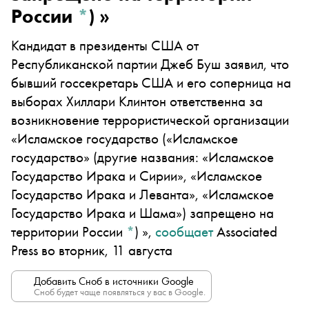
России
*
)
»
Кандидат в президенты США от
Республиканской партии Джеб Буш заявил, что
бывший госсекретарь США и его соперница на
выборах Хил
л
ари Клинтон ответственна за
возникновение террористической организации
«
Исламское государство
(«Исламское
государство» (другие названия: «Исламское
Государство Ирака и Сирии», «Исламское
Государство Ирака и Леванта», «Исламское
Государство Ирака и Шама») запрещено на
территории России
*
)
»,
сообщает
Associated
Press
во вторник, 11 августа
Добавить Сноб в источники Google
Сноб будет чаще появляться у вас в Google.