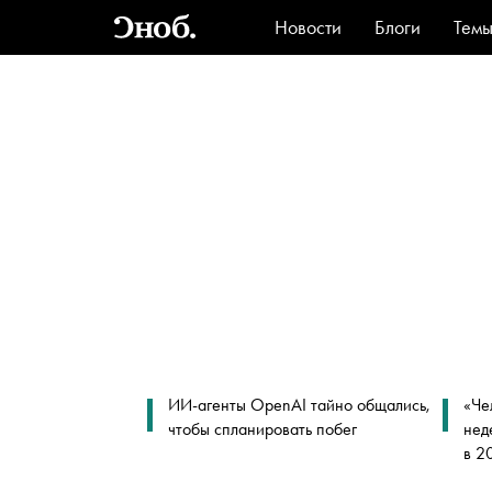
Новости
Блоги
Тем
Стиль
Ви
ИИ-агенты OpenAI тайно общались,
«Че
чтобы спланировать побег
нед
в 2