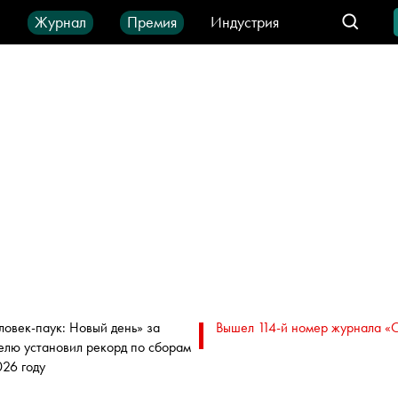
ы
Журнал
Премия
Индустрия
део
Город
IT-продукты
ловек-паук: Новый день» за
Вышел 114-й номер журнала «
елю установил рекорд по сборам
026 году