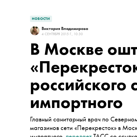
НОВОСТИ
Виктория Владимирова
4 СЕНТЯБРЯ 2015 Г., 10:30
В Москве ош
«Перекресто
российского 
импортного
Главный санитарный врач по Северно
магазинов сети «Перекресток» в Мос
импортного,
передает
ТАСС со ссылко