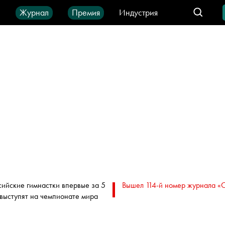
ы
Журнал
Премия
Индустрия
део
Город
IT-продукты
сийские гимнастки впервые за 5
Вышел 114-й номер журнала «
 выступят на чемпионате мира