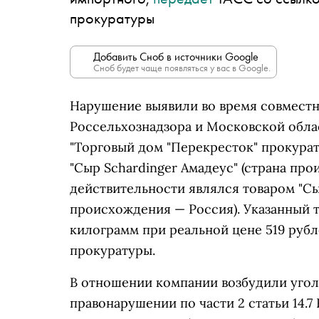
прокуратуры
Добавить Сноб в источники Google
Сноб будет чаще появляться у вас в Google.
Нарушение выявили во время совместн
Россельхознадзора и Московской обла
"Торговый дом "Перекресток" прокурат
"Сыр Schardinger Амадеус" (страна про
действительности являлся товаром "Сы
происхождения — Россия). Указанный т
килограмм при реальной цене 519 рубл
прокуратуры.
В отношении компании возбудили угол
правонарушении по части 2 статьи 14.