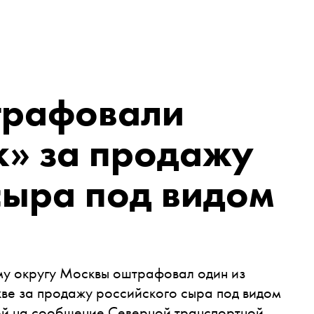
трафовали
к» за продажу
сыра под видом
му округу Москвы оштрафовал один из
кве за продажу российского сыра под видом
й на сообщение Северной транспортной