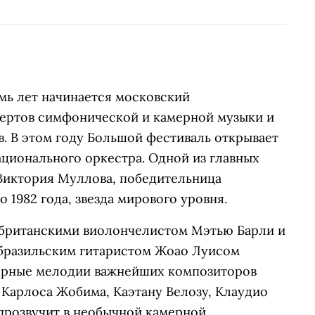
емь лет начинается московский
ертов симфонической и камерной музыки и
в. В этом году Большой фестиваль открывает
ционального оркестра. Одной из главных
 Виктория Муллова, победительница
1982 года, звезда мирового уровня.
 британскими виолончелистом Мэтью Барли и
 бразильским гитаристом Жоао Луисом
ярные мелодии важнейших композиторов
 Карлоса Жобима, Каэтану Велозу, Клаудио
 прозвучит в необычной камерной