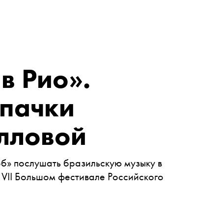
в Рио».
ипачки
лловой
б» послушать бразильскую музыку в
 VII Большом фестивале Российского