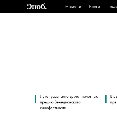
Новости
Блоги
Тем
Стиль
Ви
Луке Гуаданьино вручат почётную
В Е
премию Венецианского
пре
кинофестиваля