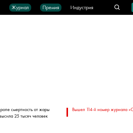
ы
Журнал
Премия
Индустрия
део
Город
IT-продукты
вропе смертность от жары
Вышел 114-й номер журнала «
высила 25 тысяч человек