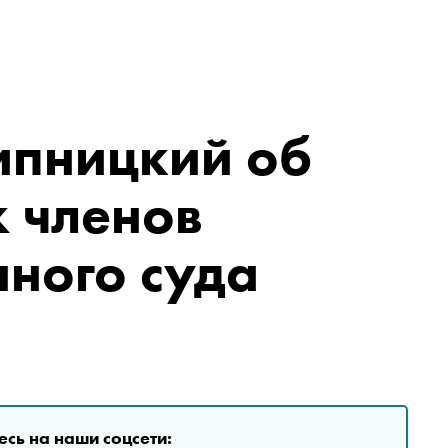
ипницкий об
х членов
ного суда
сь на наши соцсети: