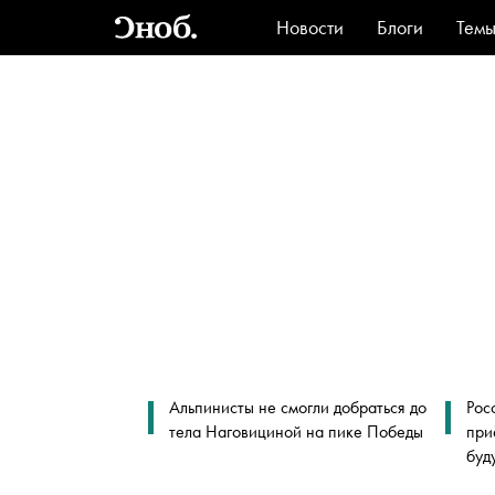
Новости
Блоги
Тем
Стиль
Ви
Альпинисты не смогли добраться до
Рос
тела Наговициной на пике Победы
при
буд