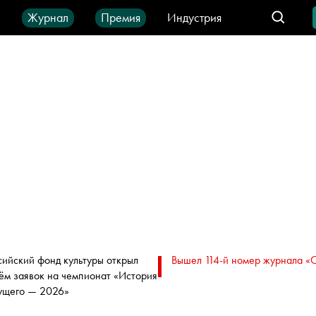
ы
Журнал
Премия
Индустрия
део
Город
IT-продукты
сийский фонд культуры открыл
Вышел 114-й номер журнала «
ём заявок на чемпионат «История
ущего — 2026»