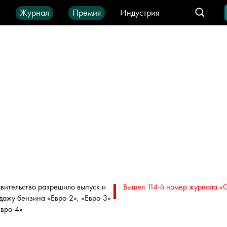
ы
Журнал
Премия
Индустрия
део
Город
IT-продукты
вительство разрешило выпуск и
Вышел 114-й номер журнала «
дажу бензина «Евро-2», «Евро-3»
Евро-4»