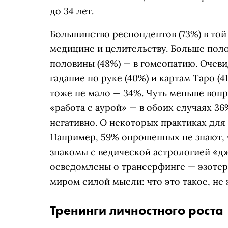
до 34 лет.
Большинство респондентов (73%) в то
медицине и целительству. Больше поло
половины (48%) — в гомеопатию. Очев
гадание по руке (40%) и картам Таро (
тоже не мало — 34%. Чуть меньше воп
«работа с аурой» — в обоих случаях 3
негативно. О некоторых практиках для
Например, 59% опрошенных не знают, ч
знакомы с ведической астрологией «д
осведомлены о трансерфинге — эзоте
миром силой мысли: что это такое, не 
Тренинги личностного роста