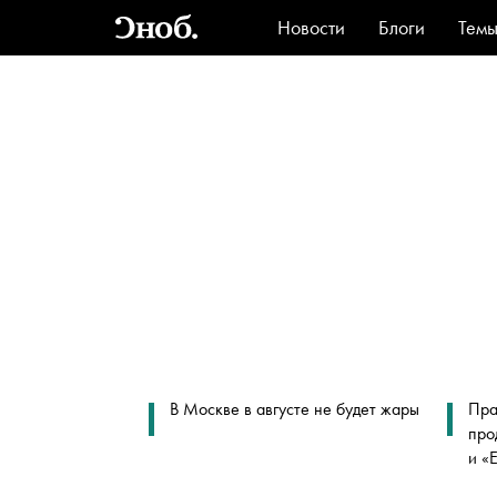
Новости
Блоги
Тем
Стиль
Ви
В Москве в августе не будет жары
Пра
про
и «