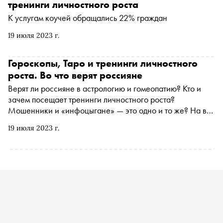
— есть медиабаскетбол, а недавно появился еще и
тренинги личностного роста
медиагольф. Их развитием занимается компания
К услугам коучей обращались 22% граждан
«Медиаспорт». «Сноб» поговорил с одним из
основателей компании Филом Кострубовым
19 июля 2023 г.
Гороскопы, Таро и тренинги личностного
роста. Во что верят россияне
Верят ли россияне в астрологию и гомеопатию? Кто и
зачем посещает тренинги личностного роста?
Мошенники и «инфоцыгане» — это одно и то же? На все
эти вопросы «Снобу» помогло ответить социологическое
19 июля 2023 г.
исследование агентства «Михайлов и Партнеры.
Аналитика» в рамках проекта «#МЫ СЧИТАЕМ»