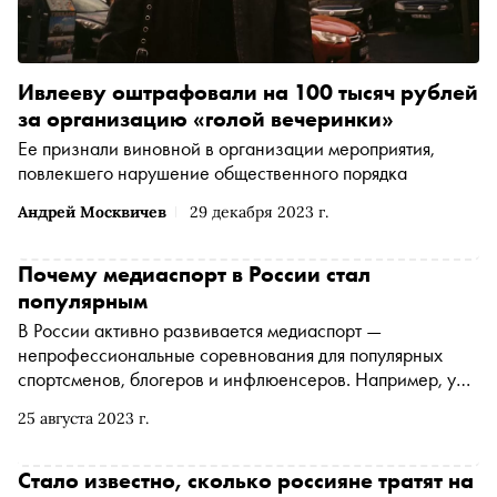
Ивлееву оштрафовали на 100 тысяч рублей
за организацию «голой вечеринки»
Ее признали виновной в организации мероприятия,
повлекшего нарушение общественного порядка
Андрей Москвичев
29 декабря 2023 г.
Почему медиаспорт в России стал
популярным
В России активно развивается медиаспорт —
непрофессиональные соревнования для популярных
спортсменов, блогеров и инфлюенсеров. Например, у
медийных футбольных клубов миллионы подписчиков в
25 августа 2023 г.
соцсетях, а на их матчи ходят тысячи человек — больше,
чем на некоторые игры РПЛ. Но футбол не
единственный в стране вид спорта с приставкой «медиа»
Стало известно, сколько россияне тратят на