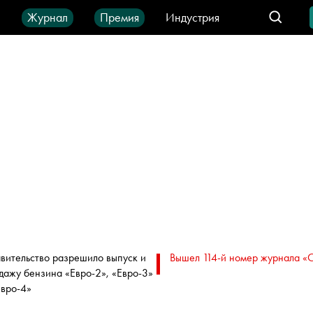
ы
Журнал
Премия
Индустрия
део
Город
IT-продукты
вительство разрешило выпуск и
Вышел 114-й номер журнала «
дажу бензина «Евро-2», «Евро-3»
Евро-4»