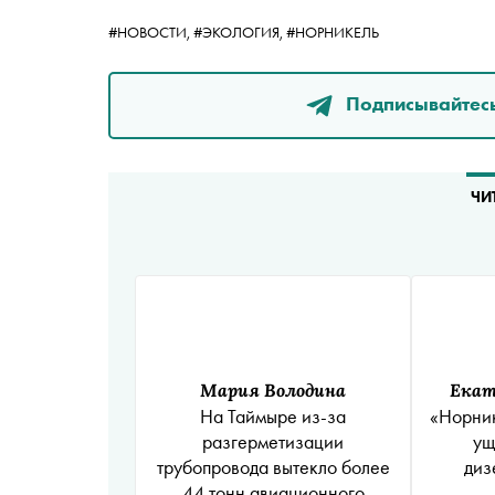
#НОВОСТИ,
#ЭКОЛОГИЯ,
#НОРНИКЕЛЬ
Подписывайтесь
ЧИ
Мария Володина
Екат
На Таймыре из-за
«Норник
разгерметизации
ущ
трубопровода вытекло более
диз
44 тонн авиационного