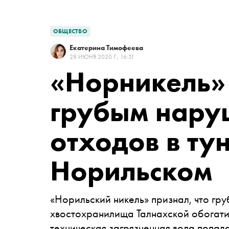
ОБЩЕСТВО
Екатерина Тимофеева
28 ИЮНЯ 2020 Г., 16:51
«Норникель»
грубым нару
отходов в ту
Норильском
«Норильский никель» признал, что гр
хвостохранилища Талнахской обогатит
техническая загрязненная вода попала