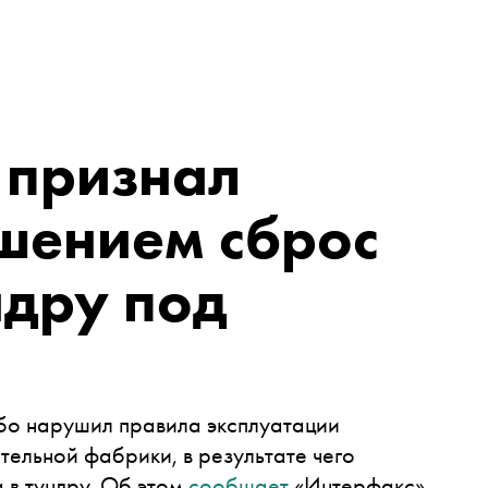
 признал
шением сброс
ндру под
убо нарушил правила эксплуатации
ельной фабрики, в результате чего
 в тундру. Об этом
сообщает
«Интерфакс»