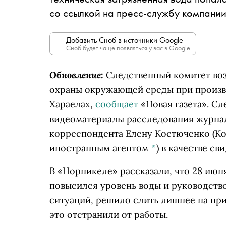
со ссылкой на пресс-службу компани
Добавить Сноб в источники Google
Сноб будет чаще появляться у вас в Google.
Обновление:
Следственный комитет воз
охраны окружающей среды при произво
Хараелах,
сообщает
«Новая газета». Сл
видеоматериалы расследования журнал
корреспондента
Елену Костюченко
(Ко
иностранным агентом
*
)
в качестве сви
В «Норникеле» рассказали, что 28 ию
повысился уровень воды и руководств
ситуаций, решило слить лишнее на пр
это отстранили от работы.