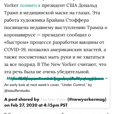
Yorker
появится
президент США Дональд
Трамп в медицинской маске на глазах. Эта
работа художника Брайана Стоффера
посвящена недавнему выступлению Трампа о
коронавирусе — президент сообщил о
«быстром» процессе разработки вакцины от
COVID-19, похвалил американских властей, а
также посоветовал мыть руки и не хвататься
за все подряд. В The New Yorker считают, что
эта речь была не очень убедительной.
View this post on
(Американская транснациональная холдинговая компания Meta Platforms Inc. по реализации продуктов ‒ социальных сетей Facebook и Instagram запрещена на территории России
Instagram
*
)
An early look at next week’s cover, “Under Control,” by
@staufferstudio.
A post shared by
(@newyorkermag)
The New Yorker
on Feb 27, 2020 at 4:15pm PST