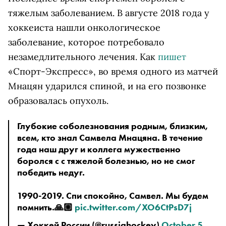
тяжелым заболеванием. В августе 2018 года у
хоккеиста нашли онкологическое
заболевание, которое потребовало
незамедлительного лечения. Как
пишет
«Спорт-Экспресс», во время одного из матчей
Мнацян ударился спиной, и на его позвонке
образовалась опухоль.
Глубокие соболезнования родным, близким,
всем, кто знал Самвела Мнацяна. В течение
года наш друг и коллега мужественно
боролся с с тяжелой болезнью, но не смог
победить недуг.
1990-2019. Спи спокойно, Самвел. Мы будем
помнить.🙏🏼
pic.twitter.com/XO6CtPsD7j
— Хоккей России (@russiahockey)
October 5,