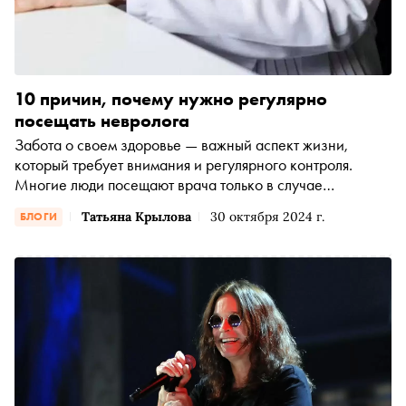
10 причин, почему нужно регулярно
посещать невролога
Забота о своем здоровье — важный аспект жизни,
который требует внимания и регулярного контроля.
Многие люди посещают врача только в случае
появления симптомов, но на самом деле, регулярные
Татьяна Крылова
30 октября 2024 г.
БЛОГИ
визиты к неврологу могут существенно улучшить
качество жизни. В своем блоге я поговорила с Клименко
Инной — кандидатом медицинских наук, неврологом,
вертебрологом о том, почему стоит задуматься о
посещении данного специалиста