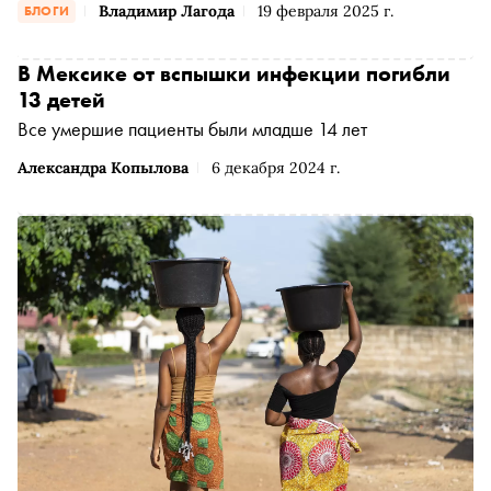
Владимир Лагода
19 февраля 2025 г.
БЛОГИ
геномном уровнях, на которых официальная медицина
пока не имеет лечебных протоколов, соответственно
такие болезни медицина называет неизлечимыми.
В Мексике от вспышки инфекции погибли
Научные центры по всему миру разрабатывают и
13 детей
используют атомарные и геномные методы, вылечивая
Все умершие пациенты были младше 14 лет
все новые и новые «неизлечимые» болезни, и теперь
есть болезни, которые в одних странах лечатся, а в
Александра Копылова
6 декабря 2024 г.
других называются неизлечимыми