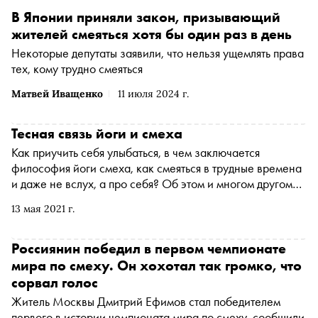
В Японии приняли закон, призывающий
жителей смеяться хотя бы один раз в день
Некоторые депутаты заявили, что нельзя ущемлять права
тех, кому трудно смеяться
Матвей Иващенко
11 июля 2024 г.
Тесная связь йоги и смеха
Как приучить себя улыбаться, в чем заключается
философия йоги смеха, как смеяться в трудные времена
и даже не вслух, а про себя? Об этом и многом другом
«гуру хохота» и доктор медицинских наук Мадан
13 мая 2021 г.
Катария рассказывает в своей книге «Йога смеха:
Ежедневная практика для здоровья и счастья,
завоевавшая весь мир», перевод которой выходит в
Россиянин победил в первом чемпионате
издательстве «КоЛибри». «Сноб» публикует одну из глав
мира по смеху. Он хохотал так громко, что
сорвал голос
Житель Москвы Дмитрий Ефимов стал победителем
первого в истории чемпионата мира по смеху, сообщили