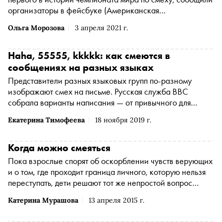
организаторы в
фейсбуке
(Американская
транснациональная холдинговая компания Meta
Ольга Морозова
3 апреля 2021 г.
Platforms Inc. по реализации продуктов ‒ социальных
сетей Facebook и Instagram запрещена на территории
России
*
)
мероприятия. Они отметили, что россиянин
Haha, 55555, kkkkk: как смеются в
смеялся оглушительно
сообщениях на разных языках
Представители разных языковых групп по-разному
изображают смех на письме. Русская служба BBC
собрала варианты написания — от привычного для
англоговорящих людей hahaha до понятного только
Екатерина Тимофеева
18 ноября 2019 г.
японцам www
Когда можно смеяться
Пока взрослые спорят об оскорблении чувств верующих
и о том, где проходит граница личного, которую нельзя
переступать, дети решают тот же непростой вопрос
доступными им способами
Катерина Мурашова
13 апреля 2015 г.