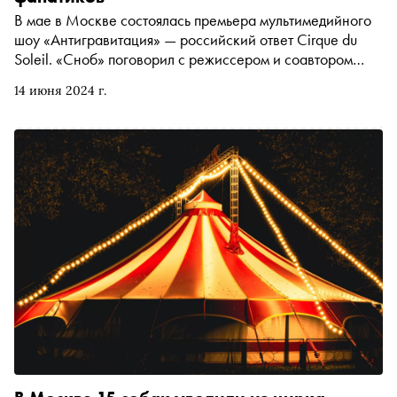
В мае в Москве состоялась премьера мультимедийного
шоу «Антигравитация» — российский ответ Cirque du
Soleil. «Сноб» поговорил с режиссером и соавтором
проекта Андреем Кольцовым о том, как собрать
14 июня 2024 г.
спектакль за месяц, почему чайки не летают и что такое
«небо внутри»