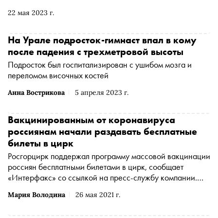
который мечтал нести в мир любовь, улыбки и смех.
22 мая 2023 г.
Продолжая проект «Азбука российской культуры» ,
«Сноб» публикует текст на букву Н — о Юрии Никулине
На Урале подросток-гимнаст впал в кому
после падения с трехметровой высоты
Подросток был госпитализирован с ушибом мозга и
переломом височных костей
Анна Вострикова
5 апреля 2023 г.
Вакцинированным от коронавируса
россиянам начали раздавать бесплатные
билеты в цирк
Росгорцирк поддержал программу массовой вакцинации
россиян бесплатными билетами в цирк, сообщает
«Интерфакс» со ссылкой на пресс-службу компании.
Билеты уже начали раздавать в Сочи и Екатеринбурге
Мария Володина
26 мая 2021 г.