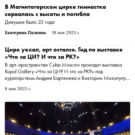
В Магнитогорском цирке гимнастка
сорвалась с высоты и погибла
Девушке было 22 года
Екатерина Палкина
19 мая 2025 г.
Цирк уехал, арт остался. Гид по выставке
«Что за ЦИ? И что за РК?»
В арт-пространстве Cube.Moscow проходит выставка
Kupol Gallery «Что за ЦИ? И что за РК?» под
кураторством Андрея Бартенева и Виктории Михопулу.
Это не просто визуальное высказывание на тему цирка,
8 мая 2025 г.
а сложносочиненный эксперимент с формой, костюмом,
образом и восприятием. Более 250 работ от 70
художников собираются в ироничную, яркую и
предельно насыщенную экспозицию. «Сноб»
разбирается, как устроено это параде-алле
современного искусства