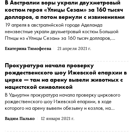
В Австралии воры украли двухметровый
костюм героя «Улицы Сезам» за 160 тысяч
долларов, а потом вернули с извинениями
19 апреля в австралийской городе Аделаида
неизвестные украли двухметровый костюм Большой
Птицы из «Улицы Сезам» за 160 тысяч долларов,
который привезли из Нью-Йорка на цирковое
Екатерина Тимофеева
21 апреля 2021 г.
представление. Но спустя два дня преступники вернули
птицу, в ее клюве была записка с извинениями
Прокуратура начала проверку
рождественского шоу Ижевской епархии в
цирке — там на арену вывели животных с
нацистской символикой
В Удмуртии прокуратура начала проверку циркового
рождественского шоу Ижевской епархии, в ходе
которого на арену вывели обезьяну и козлов, на
костюмах которых была нацистская символика,
Вадим Палько
12 января 2021 г.
сообщается на сайте ведомства