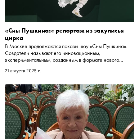
«Сны Пушкина»: репортаж из закулисья
цирка
В Москве продолжаются показы шоу «Сны Пушкина».
Создатели называют его инновационным,
экспериментальным, созданным в формате нового
цирка. В основе постановки — сказки великого поэта и
21 августа 2025 г.
история его жизни. Корреспондент «Сноба» Александр
Юдин окунулся в закулисье и увидел, как трюковой
клоун открывает в себе драматического актёра, как в
цирке всё решает импровизация (и как артисты
превращают её в настоящее представление), и как
Пушкин объединяет поколения зрителей