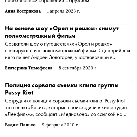
небезопасном обращении с оружием
Анна Вострикова
1 апреля 2023 г.
На основе шоу «Орел и решка» снимут
полнометражный фильм
Создатели шоу о путешествиях «Орел и решка»
планируют снять полнометражный фильм. Сценарий для
него пишет Андрей Золотарев, участвовавший в
создании таких проектов, как «Спутник» Егора
Екатерина Тимофеева
8 сентября 2020 г.
Абраменко, «Притяжение» Федора Бондарчука,
«Тренер» Данилы Козловского и «Лед 2» Жоры
Крыжовникова. Об этом сообщает «Интерфакс»
Полиция сорвала съемки клипа группы
Pussy Riot
Сотрудники полиции сорвали съемки клипа Pussy Riot
на песню «Бесит», которые происходили в киностудии
«Ленфильм», сообщает «Медиазона» со ссылкой на
участницу группы
Надежду Толоконникову
Вадим Палько
9 февраля 2020 г.
(Толоконникова Надежда Андреевна признана
иностранным агентом
*
)