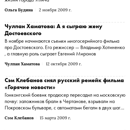
Ольга Будина
2 ноября 2009 г.
Чулпан Хаматова: А я сыграю жену
Достоевского
В ноябре начинаются съемки многосерийного фильма
про Достоевского. Его режиссер — Владимир Хотиненко
, а главную роль сыграет Евгений Миронов
Чулпан Хаматова
12 октября 2009 г.
Сэм Клебанов снял русский ремейк фильма
«Горячие новости»
Гонконгский боевик продюсер пересадил на московскую
почву: заложников брали в Чертанове, взрывали на
Покровском бульваре, с автоматами бегали в двух шагах
от Кремля. Премьера фильма пройдет на фестивале
Сэм Клебанов
15 марта 2009 г.
Tribeca в Нью-Йорке.