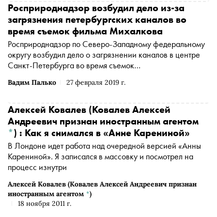
Росприроднадзор возбудил дело из-за
загрязнения петербургских каналов во
время съемок фильма Михалкова
Росприроднадзор по Северо-Западному федеральному
округу возбудил дело о загрязнении каналов в центре
Санкт-Петербурга во время съемок
фильма «Серебряные коньки» студии ТРИТЭ Никиты
Вадим Палько
27 февраля 2019 г.
Михалкова, сообщает «Интерфакс»
Алексей Ковалев
(Ковалев Алексей
Андреевич признан иностранным агентом
*
)
: Как я снимался в «Анне Карениной»
В Лондоне идет работа над очередной версией «Анны
Карениной». Я записался в массовку и посмотрел на
процесс изнутри
Алексей Ковалев
(Ковалев Алексей Андреевич признан
иностранным агентом
*
)
18 ноября 2011 г.