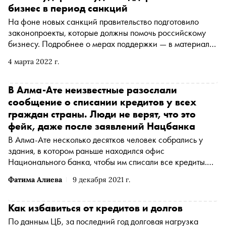
бизнес в период санкций
На фоне новых санкций правительство подготовило
законопроекты, которые должны помочь российскому
бизнесу. Подробнее о мерах поддержки — в материале
«Сноба».
4 марта 2022 г.
В Алма-Ате неизвестные разослали
сообщение о списании кредитов у всех
граждан страны. Люди не верят, что это
фейк, даже после заявлений Нацбанка
В Алма-Ате несколько десятков человек собрались у
здания, в котором раньше находился офис
Национального банка, чтобы им списали все кредиты.
Люди получили сообщение по WhatsApp, в котором
Фатима Алиева
9 декабря 2021 г.
сказано о «грядущей кредитной амнистии» в
Казахстане, передает Tengrinews.kz
Как избавиться от кредитов и долгов
По данным ЦБ, за последний год долговая нагрузка