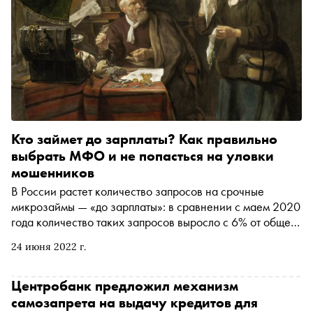
Кто займет до зарплаты? Как правильно
выбрать МФО и не попасться на уловки
мошенников
В России растет количество запросов на срочные
микрозаймы — «до зарплаты»: в сравнении с маем 2020
года количество таких запросов выросло с 6% от общего
числа до 10%. «Сноб» и заместитель председателя
24 июня 2022 г.
экспертного совета Банка России по защите прав
потребителей Эльман Мехтиев составили инструкцию
по технике финансовой безопасности при работе с
Центробанк предложил механизм
микрофинансовыми организациями
самозапрета на выдачу кредитов для