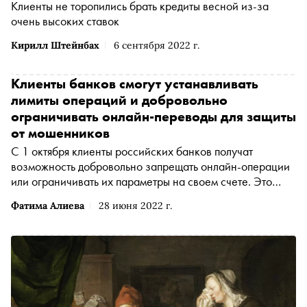
Клиенты не торопились брать кредиты весной из-за
очень высоких ставок
Кирилл Штейнбах
6 сентября 2022 г.
Клиенты банков смогут устанавливать
лимиты операций и добровольно
ограничивать онлайн-переводы для защиты
от мошенников
С 1 октября клиенты российских банков получат
возможность добровольно запрещать онлайн-операции
или ограничивать их параметры на своем счете. Это
поможет гражданам защитить себя от мошенников,
Фатима Алиева
28 июня 2022 г.
говорится в заявлении Центробанка