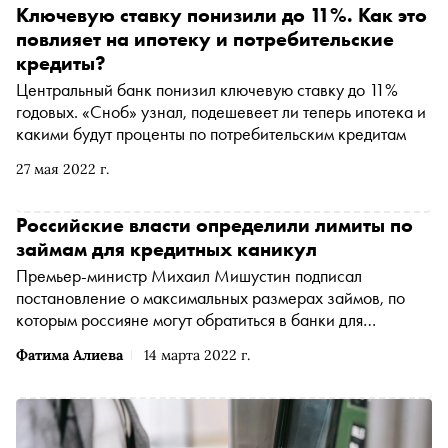
Ключевую ставку понизили до 11%. Как это
повлияет на ипотеку и потребительские
кредиты?
Центральный банк понизил ключевую ставку до 11%
годовых. «Сноб» узнал, подешевеет ли теперь ипотека и
какими будут проценты по потребительским кредитам
27 мая 2022 г.
Российские власти определили лимиты по
займам для кредитных каникул
Премьер-министр Михаил Мишустин подписал
постановление о максимальных размерах займов, по
которым россияне могут обратиться в банки для
получения кредитных каникул. Об этом рассказали в
Фатима Алиева
14 марта 2022 г.
пресс-службе кабмина