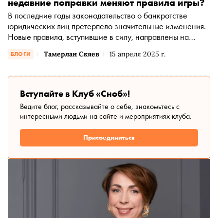
недавние поправки меняют правила игры?
В последние годы законодательство о банкротстве
юридических лиц претерпело значительные изменения.
Новые правила, вступившие в силу, направлены на
оптимизацию процесса несостоятельности и защиту
Тамерлан Скяев
15 апреля 2025 г.
БЛОГИ
интересов как бизнеса, так и кредиторов. С гостем
моего блога — юристом и общественным деятелем
Ириной Савельевой обсудили ключевые поправки и их
влияние на бизнес-процессы
Вступайте в Клуб «Сноб»!
Ведите блог, рассказывайте о себе, знакомьтесь с
интересными людьми на сайте и мероприятиях клуба.
Присоединиться