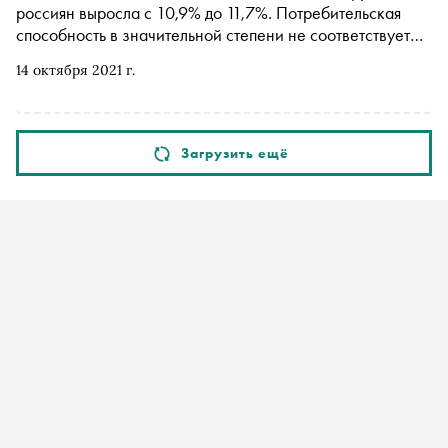
россиян выросла с 10,9% до 11,7%. Потребительская
способность в значительной степени не соответствует
возможностям рынка, поэтому многие выбирают быстрый
14 октября 2021 г.
способ получения денег на желаемые расходы: кредиты,
микрозаймы и тому подобное. Как не влезать в долги и
что делать, если это уже произошло, рассказывает
Елена Мамаева , инвестор и создатель школы
Загрузить ещё
финансовой грамотности