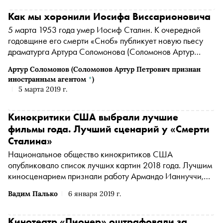
Как мы хоронили Иосифа Виссарионовича
5 марта 1953 года умер Иосиф Сталин. К очередной
годовщине его смерти «Сноб» публикует новую пьесу
драматурга
Артура Соломонова
(Соломонов Артур
Петрович признан иностранным агентом
*
)
, действие
Артур Соломонов
(Соломонов Артур Петрович признан
которой происходит в наши дни, когда все яснее
иностранным агентом
*
)
становится, что слухи о смерти Сталина «сильно
5 марта 2019 г.
преувеличены»
Кинокритики США выбрали лучшие
фильмы года. Лучший сценарий у «Смерти
Сталина»
Национальное общество кинокритиков США
опубликовало список лучших картин 2018 года. Лучшим
киносценарием признали работу Армандо Ианнуччи,
Дэвида Шнайдера и Йена Мартина «Смерть Сталина»,
Вадим Палько
6 января 2019 г.
сообщает The Hollywood Reporter
Кинотеатр «Пионер» оштрафовали за