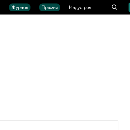
ы
Журнал
Премия
Индустрия
део
Город
IT-продукты