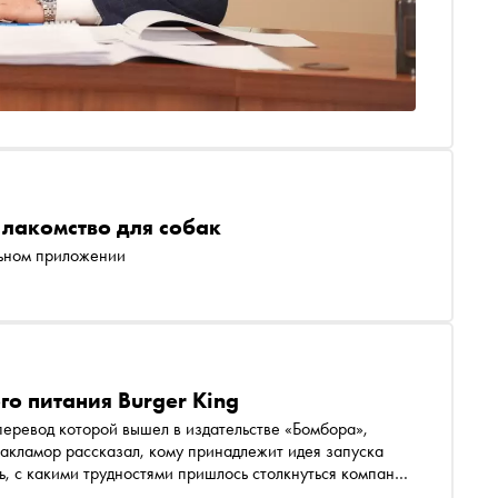
 лакомство для собак
льном приложении
го питания Burger King
 перевод которой вышел в издательстве «Бомбора»,
акламор рассказал, кому принадлежит идея запуска
ь, с какими трудностями пришлось столкнуться компании
бликует одну из глав