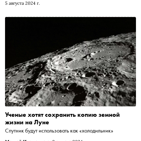
5 августа 2024 г.
проводить мониторинг состояния плодовых культур и в
пять раз быстрее человека выявлять у них заболевания с
точностью более 90%. Это повысит эффективность
ухода за растениями и урожайность тепличных хозяйств
Ученые хотят сохранить копию земной
жизни на Луне
Спутник будут использовать как «холодильник»