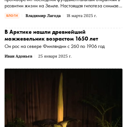
развитии жизни на Земле. Настоящая гипотеза снимает
многие эволюционные противоречия, в этой статье
Владимир Лагода
18 марта 2025 г.
БЛОГИ
приведены две догмы современной биологии
В Арктике нашли древнейший
можжевельник возрастом 1650 лет
Он рос на севере Финляндии с 260 по 1906 год
Иван Адоньев
25 января 2025 г.