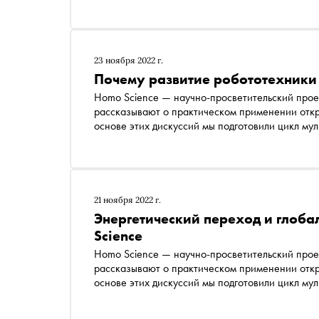
пяти направлениях наукоемких технологий. Тр
23 ноября 2022 г.
Почему развитие робототехники
Homo Science — научно-просветительский проек
рассказывают о практическом применении откр
основе этих дискуссий мы подготовили цикл му
пяти направлениях наукоемких технологий. Пе
21 ноября 2022 г.
Энергетический переход и глоба
Science
Homo Science — научно-просветительский проек
рассказывают о практическом применении откр
основе этих дискуссий мы подготовили цикл му
пяти направлениях наукоемких технологий. Пе