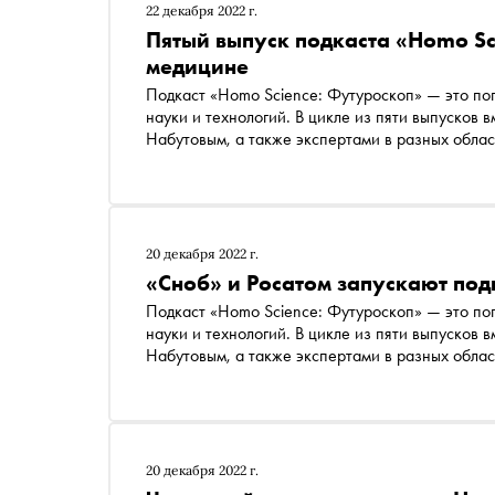
22 декабря 2022 г.
Пятый выпуск подкаста «Homo Sc
медицине
Подкаст «Homo Science: Футуроскоп» — это поп
науки и технологий. В цикле из пяти выпусков
Набутовым, а также экспертами в разных област
чему эти механизмы еще могут научиться. Выяс
полностью перейти на возобновляемые источни
болезней, вырастить в лаборатории ухо, которо
20 декабря 2022 г.
«Сноб» и Росатом запускают под
Подкаст «Homo Science: Футуроскоп» — это поп
науки и технологий. В цикле из пяти выпусков
Набутовым, а также экспертами в разных облас
чему эти механизмы еще могут научиться. Выяс
полностью перейти на возобновляемые источни
болезней и вырастить в лаборатории ухо, котор
20 декабря 2022 г.