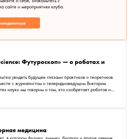
зывайте о себе, знакомьтесь с
а сайте и мероприятиях клуба.
соединиться
cience: Футуроскоп» — о роботах и
ытка увидеть будущее глазами практиков и теоретиков
 вместе с журналистом и телерадиоведущим Виктором
ях науки мы говорим о том, кто изобретает роботов и
няем, можно ли создать на Земле искусственное Солнце,
ки энергии, использовать радиацию для лечения
е затем пересадят человеку, и многое другое
дерная медицина
т, в котором физики, химики, биологи и другие ученые