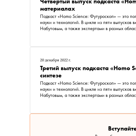
Четвертый выпуск подкаста «Hom
материалах
Подкаст «Homo Science: Футуроскоп» — это поп
науки и технологий. В цикле из пяти выпусков
Набутовым, а также экспертами в разных област
чему эти механизмы еще могут научиться. Выяс
полностью перейти на возобновляемые источни
болезней, вырастить в лаборатории ухо, которо
20 декабря 2022 г.
Третий выпуск подкаста «Homo S
синтезе
Подкаст «Homo Science: Футуроскоп» — это поп
науки и технологий. В цикле из пяти выпусков
Набутовым, а также экспертами в разных област
чему эти механизмы еще могут научиться. Выяс
полностью перейти на возобновляемые источни
болезней, вырастить в лаборатории ухо, которо
Вступайте