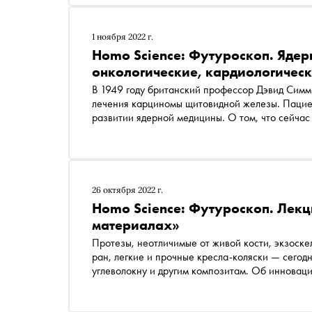
1 ноября 2022 г.
Homo Science: Футуроскоп. Ядер
онкологические, кардиологическ
В 1949 году британский профессор Дэвид Симм
лечения карциномы щитовидной железы. Пациент
развитии ядерной медицины. О том, что сейчас
лечение и диагностику и какими будут новые 
преподаватель Инженерно-физического инсти
научный сотрудник Лаборатории радионуклидо
Анжелика Моисеева
26 октября 2022 г.
Homo Science: Футуроскоп. Лекци
материалах»
Протезы, неотличимые от живой кости, экзоске
ран, легкие и прочные кресла-коляски — сегод
углеволокну и другим композитам. Об инновац
биопринтинге, тканевой инженерии и других —
и разработкам компании Umatex Семен Кишил