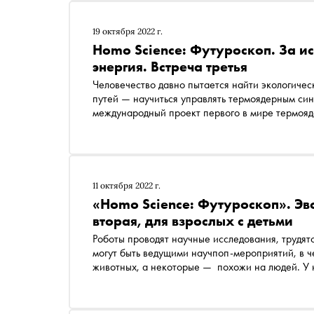
МИСИС Федор Сенатов
19 октября 2022 г.
Homo Science: Футуроскоп. За и
энергия. Встреча третья
Человечество давно пытается найти экологичес
путей — научиться управлять термоядерным син
международный проект первого в мире термояд
люди построить искусственное Солнце на Земле
вопросам Частного учреждения «ИТЭР-Центр» 
Института ядерной физики и технологий НИЯ
11 октября 2022 г.
«Homo Science: Футуроскоп». Эв
вторая, для взрослых с детьми
Роботы проводят научные исследования, трудятс
могут быть ведущими научпоп-мероприятий, в 
животных, а некоторые — похожи на людей. У н
взаимодействовать с окружающим миром. Но сп
да, то как? Об этом расскажут Олег Марченко
международных IT-соревнований, а также Серг