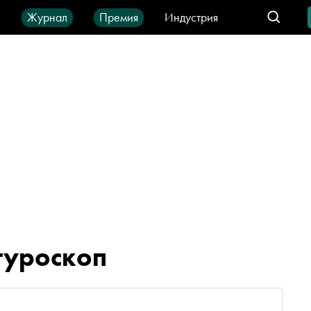
ы
Журнал
Премия
Индустрия
део
Город
IT-продукты
туроскоп