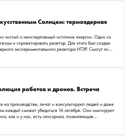
скусственным Солнцем: термоядерная
ки чистый и неисчерпаемый источник энергии. Один из
тезом и спроектировать реактор. Для этого был создан
ерного экспериментального реактора ИТЭР. Смогут ли
, расскажут заместитель директора по техническим
Леонид Химченко и инженер и старший преподаватель
У МИФИ Диана Бачурина
олюция роботов и дронов. Встреча
я на производстве, лечат и консультируют людей и даже
чем каждый сможет убедиться 16 октября. Они имитируют
их, как и у нас, есть сенсорика, позволяющая
особны ли они уже полностью заменять людей, и если
 и Дмитрий Затекин, разработчики и чемпионы
ей Флоря — руководитель проектного офиса