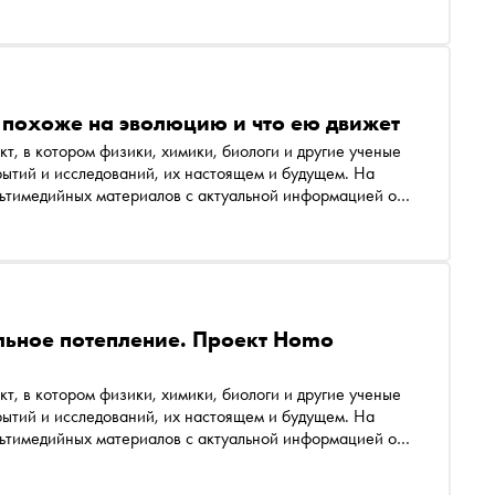
етья тема —термоядерный синтез
 похоже на эволюцию и что ею движет
т, в котором физики, химики, биологи и другие ученые
ытий и исследований, их настоящем и будущем. На
льтимедийных материалов с актуальной информацией о
рвая тема —альтернативная энергетика
льное потепление. Проект Homo
т, в котором физики, химики, биологи и другие ученые
ытий и исследований, их настоящем и будущем. На
льтимедийных материалов с актуальной информацией о
рвая тема —альтернативная энергетика