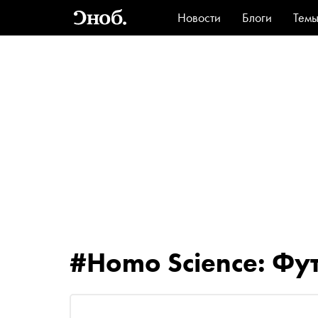
Новости
Блоги
Тем
Стиль
Ви
#Homo Science: Фу