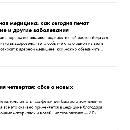
ная медицина: как сегодня лечат
ие и другие заболевания
онс первым использовал радиоактивный изотоп йода для
ка выздоровела, и это событие стало одной из вех в
 относят к ядерной медицине, как можно объединить
типы радиофармпрепаратов, расскажут старший
тута биомедицины МИФИ Леонид Дубов и младший
в и радиофармпрепаратов НИЦ «Курчатовский институт»
я четвертая: «Все о новых
леты, имплантаты, салфетки для быстрого заживления
ня все это активно применяется в медицине благодаря
ионных материалах и новейших технологиях — 3D-
 расскажут заместитель гендиректора по исследованиям
ов и директор НОЦ Биомедицинской инженерии НИТУ