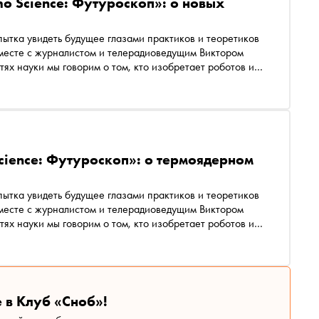
o Science: Футуроскоп»: о новых
ытка увидеть будущее глазами практиков и теоретиков
 вместе с журналистом и телерадиоведущим Виктором
ях науки мы говорим о том, кто изобретает роботов и
няем, можно ли создать на Земле искусственное Солнце,
ки энергии, использовать радиацию для лечения
е затем пересадят человеку, и многое другое
cience: Футуроскоп»: о термоядерном
ытка увидеть будущее глазами практиков и теоретиков
 вместе с журналистом и телерадиоведущим Виктором
ях науки мы говорим о том, кто изобретает роботов и
няем, можно ли создать на Земле искусственное Солнце,
ки энергии, использовать радиацию для лечения
е затем пересадят человеку, и многое другое
 в Клуб «Сноб»!