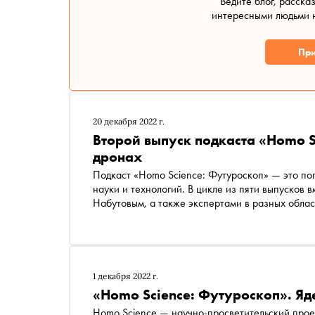
Ведите блог, расска
интересными людьми н
При
20 декабря 2022 г.
Второй выпуск подкаста «Homo S
дронах
Подкаст «Homo Science: Футуроскоп» — это поп
науки и технологий. В цикле из пяти выпусков
Набутовым, а также экспертами в разных област
чему эти механизмы еще могут научиться. Выяс
полностью перейти на возобновляемые источни
болезней, вырастить в лаборатории ухо, которо
1 декабря 2022 г.
«Homo Science: Футуроскоп». Я
Homo Science — научно-просветительский проек