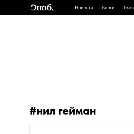
Новости
Блоги
Тем
Стиль
Ви
#нил гейман