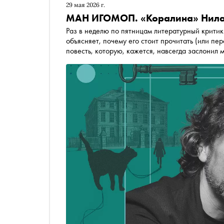
29 мая 2026 г.
МАН ИГОМОП. «Коралина» Нила
Раз в неделю по пятницам литературный крити
объясняет, почему его стоит прочитать (или пе
повесть, которую, кажется, навсегда заслонил 
слышнее тишина пустой квартиры, детское один
мама с пуговицами вместо глаз и фраза «ПОМ