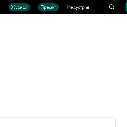
ы
Журнал
Премия
Индустрия
део
Город
IT-продукты