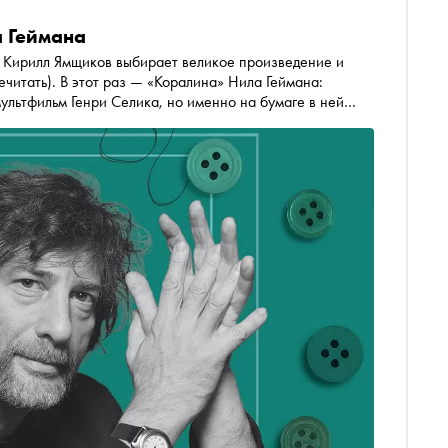
 Геймана
к Кирилл Ямщиков выбирает великое произведение и
речитать). В этот раз — «Коралина» Нила Геймана:
мультфильм Генри Селика, но именно на бумаге в ней
очество и настоящий ужас мира, где за дверью ждут
ОГИ НАМ», написанная задом-наперед губной помадой