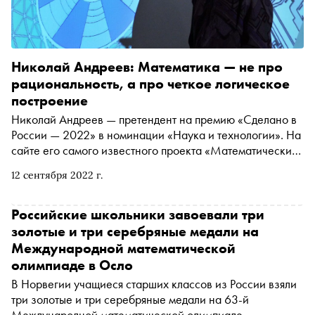
Николай Андреев: Математика — не про
рациональность, а про четкое логическое
построение
Николай Андреев — претендент на премию «Сделано в
России — 2022» в номинации «Наука и технологии». На
сайте его самого известного проекта «Математические
этюды» собраны десятки фильмов и статей, в которых
12 сентября 2022 г.
объясняются математические факты и закономерности.
В 2022 году Андреев получил премию Международного
математического союза — Лилавати за достижения в
Российские школьники завоевали три
популяризации математических знаний в обществе.
золотые и три серебряные медали на
Иван Сурвилло по просьбе «Сноба» поговорил с
Международной математической
Андреевым об обычном рабочем дне математика,
олимпиаде в Осло
гениальных одиночках, самом красивом уравнении и о
В Норвегии учащиеся старших классов из России взяли
том, в каких переменах нуждается курс школьной
три золотые и три серебряные медали на 63-й
математики
Международной математической олимпиаде