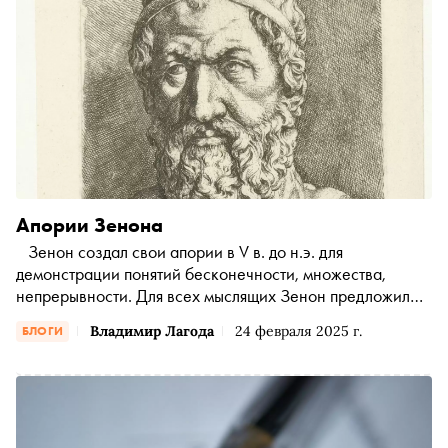
Апории Зенона
Зенон создал свои апории в V в. до н.э. для
демонстрации понятий бесконечности, множества,
непрерывности. Для всех мыслящих Зенон предложил
математический инструментарий для понятий о
Владимир Лагода
24 февраля 2025 г.
БЛОГИ
пространстве и времени, существующих тогда, и на
протяжении последующих тысячелетий, только в
интуитивных представлениях