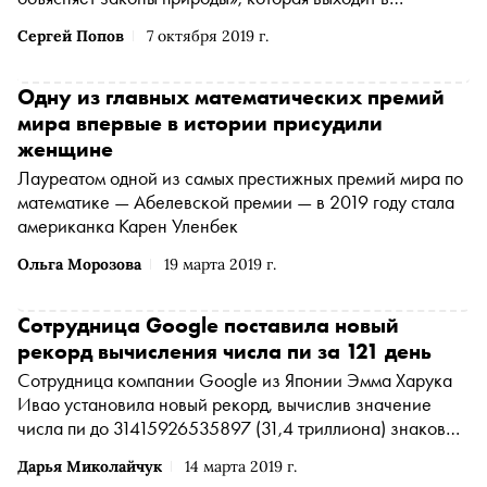
издательстве «Альпина нон-фикшн». В ней автор
Сергей Попов
7 октября 2019 г.
обращается на простых примерах объясняет, для чего
необходимы формулы во всех точных науках и почему
не нужно бояться математики. «Сноб» публикует одну из
Одну из главных математических премий
глав
мира впервые в истории присудили
женщине
Лауреатом одной из самых престижных премий мира по
математике — Абелевской премии — в 2019 году стала
американка Карен Уленбек
Ольга Морозова
19 марта 2019 г.
Сотрудница Google поставила новый
рекорд вычисления числа пи за 121 день
Сотрудница компании Google из Японии Эмма Харука
Ивао установила новый рекорд, вычислив значение
числа пи до 31415926535897 (31,4 триллиона) знаков
после запятой. Раньше его считали только до 22-
Дарья Миколайчук
14 марта 2019 г.
триллионной цифры, сообщает блог Goolge Cloud