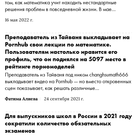
том, как математика учит находить нестандартные
решения проблем в повседневной жизни. В мае
«Теорема зонтика, или Искусство правильно смотреть на
16 мая 2022 г.
мир через призму математики» выйдет в издательстве
«Бомбора». «Сноб» публикует главу «О пользе
зонтиков»
Преподаватель из Тайваня выкладывает на
Pornhub свои лекции по математике.
Пользователям настолько нравится его
профиль, что он поднялся на 5097 место в
рейтинге порномоделей
Преподаватель из Тайваня под ником changhsumath666
выкладывает видео на Pornhub — но вместо откровенных
сцен показывает, как решать различные
математические уравнения. Видео стали настолько
Фатима Алиева
24 сентября 2021 г.
популярны, что профиль преподавателя даже занял 5097
место из 97 812-ти в рейтинге порномоделей, передает
TJ
Для выпускников школ в России в 2021 году
сократили количество обязательных
экзаменов