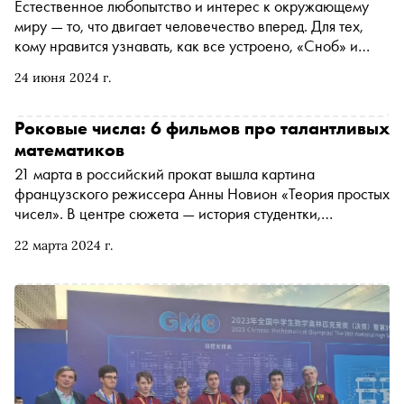
Естественное любопытство и интерес к окружающему
миру — то, что двигает человечество вперед. Для тех,
кому нравится узнавать, как все устроено, «Сноб» и
книжный сервис «Литрес» отобрали пять книг
24 июня 2024 г.
авторитетных авторов
Роковые числа: 6 фильмов про талантливых
математиков
21 марта в российский прокат вышла картина
французского режиссера Анны Новион «Теория простых
чисел». В центре сюжета — история студентки,
математика Маргариты (Эллы Румпф). К выходу фильма
22 марта 2024 г.
«Сноб» рассказывает об этой и других кинолентах,
посвященных манящей (и порой сводящей с ума) науке
чисел, величин и пространственных форм