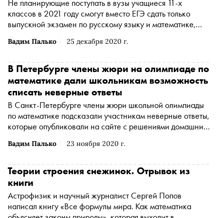
Не планирующие поступать в вузы учащиеся 11-х
классов в 2021 году смогут вместо ЕГЭ сдать только
выпускной экзамен по русскому языку и математике,
сообщается на сайте Минпросвещения России
Вадим Палько
25 декабря 2020 г.
В Петербурге члены жюри на олимпиаде по
математике дали школьникам возможность
списать неверные ответы
В Санкт-Петербурге члены жюри школьной олимпиады
по математике подсказали участникам неверные ответы,
которые опубликовали на сайте с решениями домашних
заданий, об этом в
фейсбуке
(Американская
Вадим Палько
23 ноября 2020 г.
транснациональная холдинговая компания Meta
Platforms Inc. по реализации продуктов ‒ социальных
сетей Facebook и Instagram запрещена на территории
Теории строения снежинок. Отрывок из
России
*
)
рассказал преподаватель Константин Кноп
книги
Астрофизик и научный журналист Сергей Попов
написал книгу «Все формулы мира. Как математика
объясняет законы природы», которая выходит в