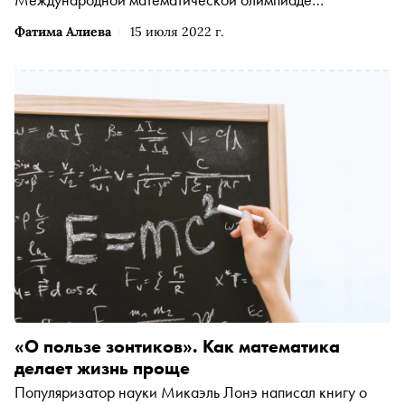
школьников. Об этом сообщила ТАСС пресс-служба
Фатима Алиева
15 июля 2022 г.
Минпросвещения
«О пользе зонтиков». Как математика
делает жизнь проще
Популяризатор науки Микаэль Лонэ написал книгу о