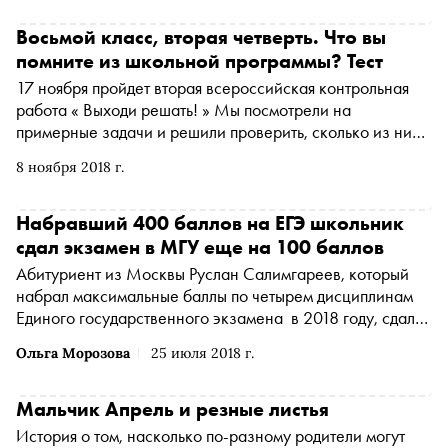
Восьмой класс, вторая четверть. Что вы
помните из школьной программы? Тест
17 ноября пройдет вторая всероссийская контрольная
работа « Выходи решать! » Мы посмотрели на
примерные задачи и решили проверить, сколько из них
наши читатели смогут решить правильно
8 ноября 2018 г.
Набравший 400 баллов на ЕГЭ школьник
сдал экзамен в МГУ еще на 100 баллов
Абитуриент из Москвы Руслан Салимгареев, который
набрал максимальные баллы по четырем дисциплинам
Единого государственного экзамена в 2018 году, сдал
еще на 100 баллов дополнительный экзамен при
Ольга Морозова
25 июля 2018 г.
поступлении в МГУ имени Ломоносова
Мальчик Апрель и резные листья
История о том, насколько по-разному родители могут