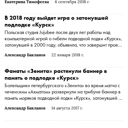
Екатерина Тимофеева
6 сентября 2018 г.
Бессона EuropaCorp
В 2018 году выйдет игра о затонувшей
подлодке «Курск»
Польская студия Jujubee после двух лет работы над
компьютерной игрой о гибели подводной лодки «Курск»,
затонувшей в 2000 году, объявила, что завершит проект
в 2018 году
Александр Бакланов
22 января 2018 г.
Фанаты «Зенита» растянули баннер в
память о подлодке «Курск»
Болельщики петербургского «Зенита» во время матча с
чеченским «Ахматом» развернули на трибуне баннер в
память моряков подводной лодки «Курск», затонувшей в
августе 2000 года
Александр Бакланов
14 августа 2017 г.