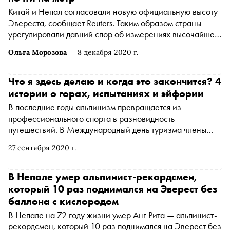
Китай и Непал согласовали новую официальную высоту
Эвереста, сообщает Reuters. Таким образом страны
урегулировали давний спор об измерениях высочайшей
горы Земли, которая находится на границе государств
Ольга Морозова
8 декабря 2020 г.
Что я здесь делаю и когда это закончится? 4
истории о горах, испытаниях и эйфории
В последние годы альпинизм превращается из
профессионального спорта в разновидность
путешествий. В Международный день туризма члены
«Клуба 7 Вершин» поделились своими историями о
27 сентября 2020 г.
первом восхождении и о том, почему стоит ходить в горы
В Непале умер альпинист-рекордсмен,
который 10 раз поднимался на Эверест без
баллона с кислородом
В Непале на 72 году жизни умер Анг Рита — альпинист-
рекордсмен, который 10 раз поднимался на Эверест без