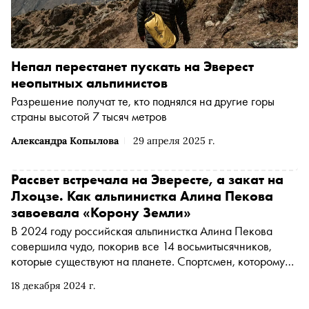
Непал перестанет пускать на Эверест
неопытных альпинистов
Разрешение получат те, кто поднялся на другие горы
страны высотой 7 тысяч метров
Александра Копылова
29 апреля 2025 г.
Рассвет встречала на Эвересте, а закат на
Лхоцзе. Как альпинистка Алина Пекова
завоевала «Корону Земли»
В 2024 году российская альпинистка Алина Пекова
совершила чудо, покорив все 14 восьмитысячников,
которые существуют на планете. Спортсмен, которому
это удается, становится обладателем «Короны Земли» —
18 декабря 2024 г.
это самая престижная награда у альпинистов. Алина —
первый человек в России, имеющий такой титул. У