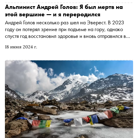
«Короны Земли» нет церемонии вручения и статуэтки,
Альпинист Андрей Голов: Я был мертв на
это символический титул. Но 30 ноября на
этой вершине — и я переродился
торжественном вечере Федерации альпинизма России
Андрей Голов несколько раз шел на Эверест. В 2023
Алине все же вручили прекрасную корону, созданную
году он потерял зрение при подъеме на гору, однако
московскими ювелирами. «Сноб» побывал на этом
спустя год восстановил здоровье и вновь отправился в
мероприятии и поговорил с выдающейся спортсменкой
поход. Андрей добрался до вершины и потерял на ней
18 июня 2024 г.
зрение во второй раз, но его спасли — это первый
случай в истории, когда незрячего человека удалось
вывести с высоты 8600 метров. Альпинист рассказал
«Снобу» о том, как сопротивлялся смерти на самой
высокой точке Земли, что чувствует тело в условиях
стратосферы и как горы показывают, чего стоит человек