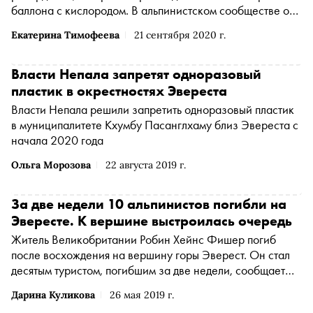
баллона с кислородом. В альпинистском сообществе он
известен по прозвищу «Снежный барс». Об этом
Екатерина Тимофеева
21 сентября 2020 г.
сообщает BBC News
Власти Непала запретят одноразовый
пластик в окрестностях Эвереста
Власти Непала решили запретить одноразовый пластик
в муниципалитете Кхумбу Пасанглхаму близ Эвереста с
начала 2020 года
Ольга Морозова
22 августа 2019 г.
За две недели 10 альпинистов погибли на
Эвересте. К вершине выстроилась очередь
Житель Великобритании Робин Хейнс Фишер погиб
после восхождения на вершину горы Эверест. Он стал
десятым туристом, погибшим за две недели, сообщает
BBC News
Дарина Куликова
26 мая 2019 г.