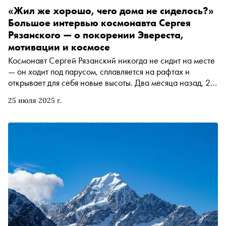
«Жил же хорошо, чего дома не сиделось?»
Большое интервью космонавта Сергея
Рязанского — о покорении Эвереста,
мотивации и космосе
Космонавт Сергей Рязанский никогда не сидит на месте
— он ходит под парусом, сплавляется на рафтах и
открывает для себя новые высоты. Два месяца назад, 24
мая 2025 года, он стал первым российским
25 июля 2025 г.
космонавтом, покорившим самую высокую точку нашей
планеты — Джомолунгму, или Эверест. «Сноб» не мог
обойти стороной это событие и попросил Дарью Чудную,
эксперта в области космических коммуникаций, топ-
менеджера с опытом работы в частных космических
компаниях и автора книги «Первые покорители
космоса», поговорить с Сергеем о восхождении, а еще о
том, как преодолевать себя в смертельно опасных
условиях, и о том, в чем сходства и различия между
полетом в космос и восхождением на высочайшую точку
планеты