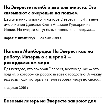
На Эвересте погибли два альпиниста. Это
связывают с очередью на подъем
Два альпиниста погибли на горе Эверест — 54-летние
американец Дональд Кэш и Анджали Кулкарни из
Индии. Их смерти могут быть связаны с очередями,
которые образовались на маршруте из-за хорошей
Дарья Миколайчук
24 мая 2019 г.
погоды, сообщает The New York Times
Наталья Майборода: На Эверест как на
работу. Интервью с шерпой —
рекордсменом мира
Для каждого, кто покорил Эверест, восхождение — это
подвиг, о котором он рассказывает с гордостью. А между
тем есть люди, которые «в тени героев» несут на своих
плечах их вещи и поднимаются на вершину по долгу
4 апреля 2019 г.
службы. Это шерпы. Ками Рита Шерпа, покоривший
Эверест 22 раза, рассказал «Снобу» о своих
необычных буднях
Базовый лагерь на Эвересте закроют для