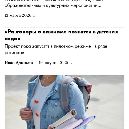
образовательных и культурных мероприятий,
приуроченная к 65-летию первого полёта человека в
13 марта 2026 г.
космос. Указ о её проведении в декабре подписал
президент России Владимир Путин
«Разговоры о важном» появятся в детских
садах
Проект пока запустят в пилотном режиме в ряде
регионов
Иван Адоньев
19 августа 2025 г.