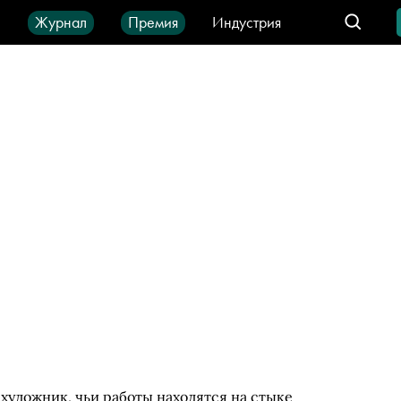
ы
Журнал
Премия
Индустрия
део
Город
IT-продукты
удожник, чьи работы находятся на стыке