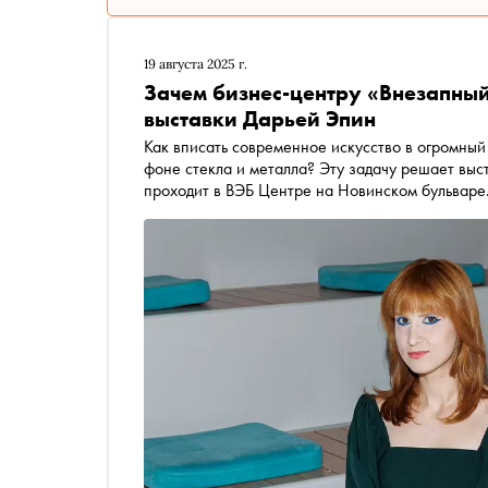
19 августа 2025 г.
Зачем бизнес-центру «Внезапный
выставки Дарьей Эпин
Как вписать современное искусство в огромный
фоне стекла и металла? Эту задачу решает выс
проходит в ВЭБ Центре на Новинском бульваре.
инсталляции от художников ярмарки Cosmoscow 
подстраиваются под маршруты посетителей. Ку
такой подход сложнее обычной выставки