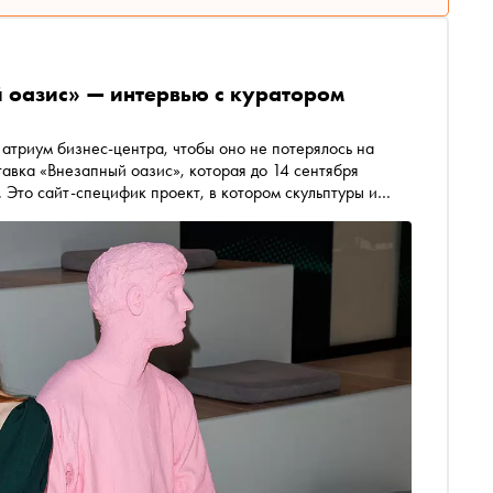
 оазис» — интервью с куратором
 атриум бизнес-центра, чтобы оно не потерялось на
тавка «Внезапный оазис», которая до 14 сентября
 Это сайт-специфик проект, в котором скульптуры и
взаимодействуют с архитектурой, играют со светом и
ратор выставки Дарья Эпин рассказала «Снобу», почему