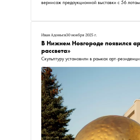
вернисаж предаукционной выставки с 56 лотами
для свободного посещения с 12 по 17 февраля
Иван Адоньев
30 ноября 2025 г.
В Нижнем Новгороде появился а
рассвета»
Скульптуру установили в рамках арт-резиденц