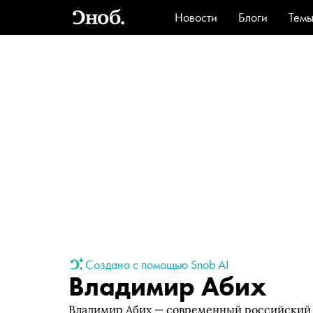
Новости
Блоги
Тем
Стиль
Ви
Создано с помощью Snob AI
Владимир Абих
Владимир Абих — современный российский х