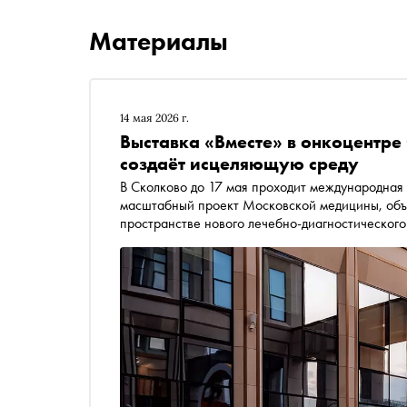
Материалы
14 мая 2026 г.
Выставка «Вместе» в онкоцентре
создаёт исцеляющую среду
В Сколково до 17 мая проходит международная выставка современного искусства «Вместе» —
масштабный проект Московской медицины, объ
пространстве нового лечебно-диагностического
звуковые объекты здесь становятся частью «ис
посетителей. «Сноб» рассказывает, на какие р