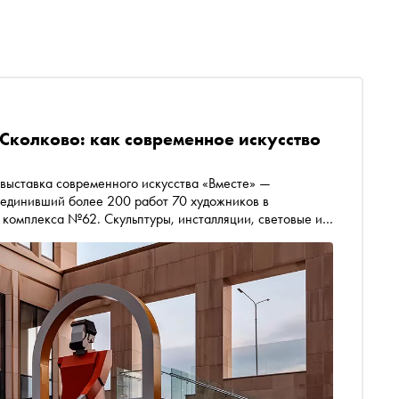
 Сколково: как современное искусство
единивший более 200 работ 70 художников в
 комплекса №62. Скульптуры, инсталляции, световые и
целяющей среды», созданной для пациентов, врачей и
аботы обратить внимание в первую очередь