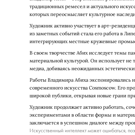
традиционных ремесел и актуального искусс
которых переосмысляет культурное наследие
Художник активно участвует в арт-резиденц
из заметных событий стала его работа в Лип
интегрирующих местные кружевные промысл
В своем творчестве Абих исследует темы па
материальной культурой. Он использует не
медиа, добиваясь неожиданных эстетически
Работы Владимира Абиха экспонировались н
современного искусства Cosmoscow. Его про
широкой публики, открывая новые грани п
Художник продолжает активно работать, соч
экспериментами в области формы и материал
заключается в успешном диалоге между про
Искусственный интеллект может ошибаться, поэ