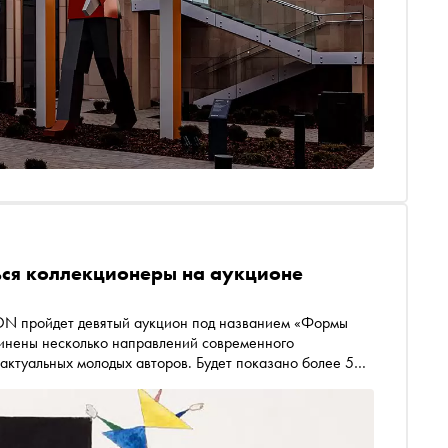
ться коллекционеры на аукционе
 ON пройдет девятый аукцион под названием «Формы
динены несколько направлений современного
 актуальных молодых авторов. Будет показано более 50
кие лоты вызовут особый интерес у коллекционеров