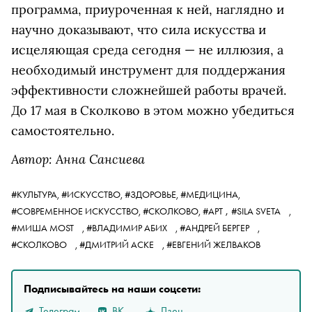
программа, приуроченная к ней, наглядно и
научно доказывают, что сила искусства и
исцеляющая среда сегодня — не иллюзия, а
необходимый инструмент для поддержания
эффективности сложнейшей работы врачей.
До 17 мая в Сколково в этом можно убедиться
самостоятельно.
Автор:
Анна Сансиева
#КУЛЬТУРА,
#ИСКУССТВО,
#ЗДОРОВЬЕ,
#МЕДИЦИНА,
,
#СОВРЕМЕННОЕ ИСКУССТВО,
#СКОЛКОВО,
#АРТ
#SILA SVETA
,
#МИША MOST
,
#ВЛАДИМИР АБИХ
,
#АНДРЕЙ БЕРГЕР
,
#СКОЛКОВО
,
#ДМИТРИЙ АСКЕ
,
#ЕВГЕНИЙ ЖЕЛВАКОВ
Подписывайтесь на наши соцсети:
Телеграм
ВК
Дзен