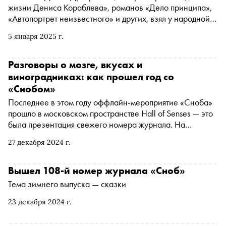
жизни Дениса Кораблева», романов «Дело принципа»,
«Автопортрет неизвестного» и других, взял у народной
сказки идею волшебного помощника. А все остальное в
5 января 2025 г.
истории «Насквозь» написал, вдохновляясь творчеством
Кира Булычева и обсуждениями нейросетей. Сказка
вышла в зимнем номере «Сноба»
Разговоры о мозге, вкусах и
виноградниках: как прошел год со
«Снобом»
Последнее в этом году оффлайн-мероприятие «Сноба»
прошло в московском пространстве Hall of Senses — это
была презентация свежего номера журнала. На
протяжении года мы регулярно собирали
27 декабря 2024 г.
представителей культуры, бизнеса и членов клуба
«Сноб» под одной крышей. Говорили о любви и сказках,
головном мозге и искусственном интеллекте, пробовали
Вышел 108-й номер журнала «Сноб»
вино, исследовали дороги и даже разукрасили
Тема зимнего выпуска — сказки
небольшой холодильник. Вспоминаем самые яркие
мероприятия 2024 года
23 декабря 2024 г.