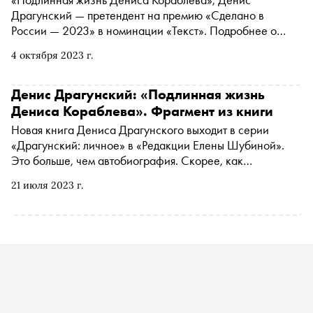
Драгунский — претендент на премию «Сделано в
России — 2023» в номинации «Текст». Подробнее о
проекте читайте в материале «Сноба». Финансовый
4 октября 2023 г.
партнер премии — «МТС Банк Premium&Private».
Технологический партнер — «Аквариус». Партнер
номинации «Теория и практика важных дел» — «Россия
Денис Драгунский: «Подлинная жизнь
— страна возможностей»
Дениса Кораблева». Фрагмент из книги
Новая книга Дениса Драгунского выходит в серии
«Драгунский: личное» в «Редакции Елены Шубиной».
Это больше, чем автобиография. Скорее, как
признается, сам автор, это дневник, в котором
21 июля 2023 г.
воспоминания о московском детстве, дачном быте и
круге знакомых родителей перемежаются диалогами с
Денисом Кораблевым, литературным героем, созданным
Виктором Драгунским. «Сноб» публикует фрагмент