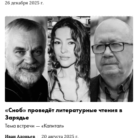
26 декабря 2025 г.
Степнова, Евгений Водолазкин, Татьяна Черниговская,
Денис Драгунский, Саша Николаенко и многие другие.
«Сноб» публикует эссе Шахри Амирхановой, где она
вспоминает дом своего детства и любимого дедушку,
поэта Расула Гамзатова
«Сноб» проведёт литературные чтения в
Зарядье
Тема встречи — «Капитал»
Иван Адоньев
20 августа 2025 г.