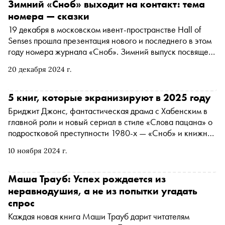
Зимний «Сноб» выходит на контакт: тема
номера — сказки
19 декабря в московском ивент-пространстве Hall of
Senses прошла презентация нового и последнего в этом
году номера журнала «Сноб». Зимний выпуск посвящен
сказкам, он появится в продаже с 23 декабря
20 декабря 2024 г.
5 книг, которые экранизируют в 2025 году
Бриджит Джонс, фантастическая драма с Хабенским в
главной роли и новый сериал в стиле «Слова пацана» о
подростковой преступности 1980-х — «Сноб» и книжный
сервис Литрес собрали пять произведений, которые
10 ноября 2024 г.
будут экранизированы в следующем году
Маша Трауб: Успех рождается из
неравнодушия, а не из попытки угадать
спрос
Каждая новая книга Маши Трауб дарит читателям