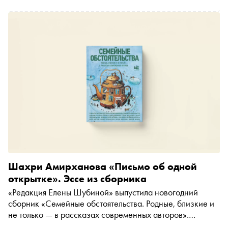
одолжить у Гогена его вопросы, чтобы задать их
писателям, актёрам, издателям и художникам. Наши
современники — от Евгения Водолазкина до Валерии
Гай-Германики — примеряют эти вопросы на себя и на те
25 лет, что мы прожили в новом столетии
Шахри Амирханова «Письмо об одной
открытке». Эссе из сборника
«Редакция Елены Шубиной» выпустила новогодний
сборник «Семейные обстоятельства. Родные, близкие и
не только — в рассказах современных авторов».
Семнадцать историй о любви написали Марина