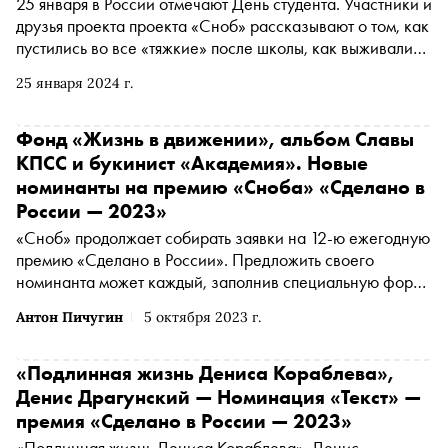
25 января в России отмечают День студента. Участники и
друзья проекта проекта «Сноб» рассказывают о том, как
пустились во все «тяжкие» после школы, как выживали
на стипендию и чем закончились их студенческие
25 января 2024 г.
романы
Фонд «Жизнь в движении», альбом Славы
КПСС и букинист «Академия». Новые
номинанты на премию «Сноба» «Сделано в
России — 2023»
«Сноб» продолжает собирать заявки на 12-ю ежегодную
премию «Сделано в России». Предложить своего
номинанта может каждый, заполнив специальную форму
. Сегодня рассказываем о самых интересных
Антон Пичугин
5 октября 2023 г.
номинантах за прошедшую неделю
«Подлинная жизнь Дениса Кораблева»,
Денис Драгунский — Номинация «Текст» —
премия «Сделано в России — 2023»
«Подлинная жизнь Дениса Кораблева», Денис