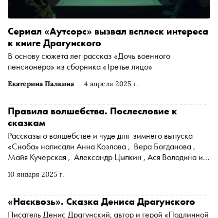
Сериал «Аутсорс» вызвал всплеск интереса
к книге Драгунского
В основу сюжета лег рассказ «Дочь военного
пенсионера» из сборника «Третье лицо»
Екатерина Палкина
4 апреля 2025 г.
Правила волшебства. Послесловие к
сказкам
Рассказы о волшебстве и чуде для зимнего выпуска
«Сноба» написали Анна Козлова , Вера Богданова ,
Майя Кучерская , Александр Цыпкин , Ася Володина и
Денис Драгунский . А Наталья Ломыкина
10 января 2025 г.
объяснила, почему эти истории — настоящие сказки
если не по форме, так по содержанию
«Насквозь». Сказка Дениса Драгунского
Писатель Денис Драгунский, автор и герой «Подлинной