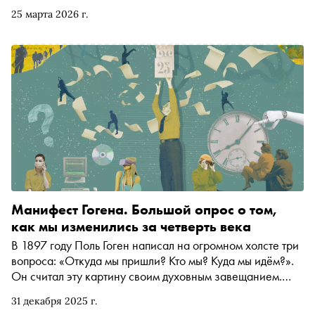
отсылку к наркотикам. В колонке для «Сноба»
25 марта 2026 г.
«попавший под лошадь» писатель размышляет о том, как
это стало возможным и что нам, собственно говоря, со
всеми этими новыми технологиями делать (спойлер:
искать им няню)
Манифест Гогена. Большой опрос о том,
как мы изменились за четверть века
В 1897 году Поль Гоген написал на огромном холсте три
вопроса: «Откуда мы пришли? Кто мы? Куда мы идём?».
Он считал эту картину своим духовным завещанием.
Первая четверть XXI века пролетела, оставив нас в мире,
31 декабря 2025 г.
который изменился до неузнаваемости. И мы решили