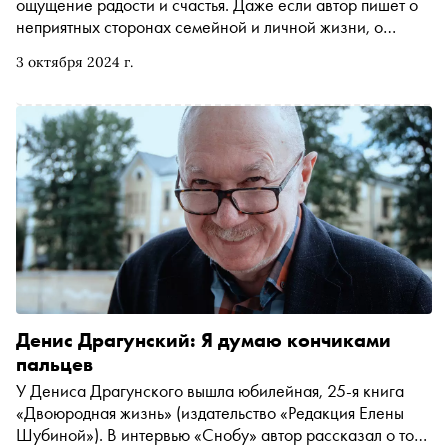
ощущение радости и счастья. Даже если автор пишет о
неприятных сторонах семейной и личной жизни, о
проблемах и заботах обычных людей, все равно после
3 октября 2024 г.
книги остается послевкусие «все наладится» и «не такое
переживали». «Сноб» поговорил с Машей Трауб о
новой книге, воспитании детей и том, как написать
сказку, где танцуют макароны и котлеты
Денис Драгунский: Я думаю кончиками
пальцев
У Дениса Драгунского вышла юбилейная, 25-я книга
«Двоюродная жизнь» (издательство «Редакция Елены
Шубиной»). В интервью «Снобу» автор рассказал о том,