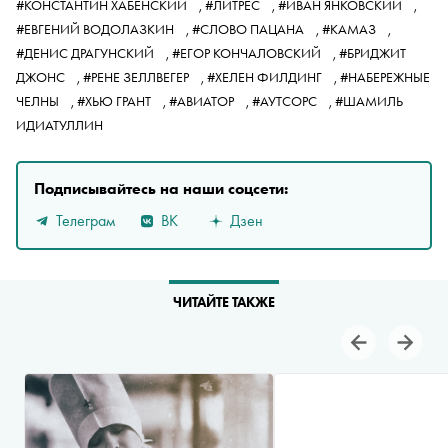
#КОНСТАНТИН ХАБЕНСКИЙ
,
#ЛИТРЕС
,
#ИВАН ЯНКОВСКИЙ
,
#ЕВГЕНИЙ ВОДОЛАЗКИН
,
#СЛОВО ПАЦАНА
,
#КАМАЗ
,
#ДЕНИС ДРАГУНСКИЙ
,
#ЕГОР КОНЧАЛОВСКИЙ
,
#БРИДЖИТ
ДЖОНС
,
#РЕНЕ ЗЕЛЛВЕГЕР
,
#ХЕЛЕН ФИЛДИНГ
,
#НАБЕРЕЖНЫЕ
ЧЕЛНЫ
,
#ХЬЮ ГРАНТ
,
#АВИАТОР
,
#АУТСОРС
,
#ШАМИЛЬ
ИДИАТУЛЛИН
Подписывайтесь на наши соцсети:
Телеграм
ВК
Дзен
ЧИТАЙТЕ ТАКЖЕ