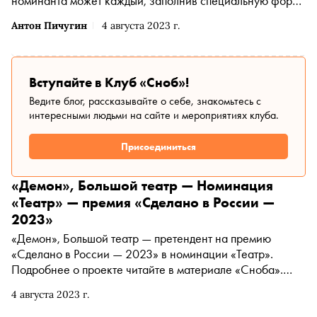
номинанта может каждый, заполнив специальную форму
. Сегодня рассказываем о самых интересных
Антон Пичугин
4 августа 2023 г.
номинантах за прошедшую неделю
Вступайте в Клуб «Сноб»!
Ведите блог, рассказывайте о себе, знакомьтесь с
интересными людьми на сайте и мероприятиях клуба.
Присоединиться
«Демон», Большой театр — Номинация
«Театр» — премия «Сделано в России —
2023»
«Демон», Большой театр — претендент на премию
«Сделано в России — 2023» в номинации «Театр».
Подробнее о проекте читайте в материале «Сноба».
Финансовый партнер премии — «МТС Банк
4 августа 2023 г.
Premium&Private». Технологический партнер —
«Аквариус». Партнер номинации «Теория и практика