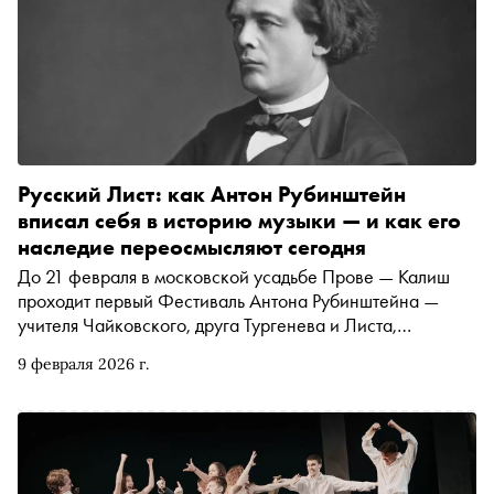
Русский Лист: как Антон Рубинштейн
вписал себя в историю музыки — и как его
наследие переосмысляют сегодня
До 21 февраля в московской усадьбе Прове — Калиш
проходит первый Фестиваль Антона Рубинштейна —
учителя Чайковского, друга Тургенева и Листа,
основателя Санкт-Петербургской консерватории. Хотя
9 февраля 2026 г.
главным образом Рубинштейн как композитор остался
автором фортепианных концертов и оперы «Демон», на
первом фестивале его имени будут исполняться менее
известные хоровые и камерные сочинения. О
жизненном пути, фигуре пианиста и композитора, его