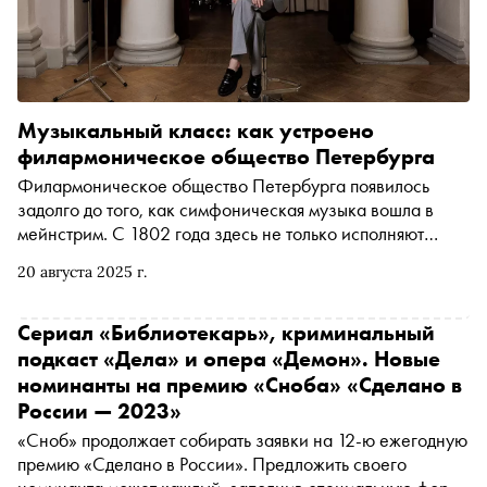
Музыкальный класс: как устроено
филармоническое общество Петербурга
Филармоническое общество Петербурга появилось
задолго до того, как симфоническая музыка вошла в
мейнстрим. С 1802 года здесь не только исполняют
классику, но и формируют музыкальные привычки
20 августа 2025 г.
публики. В летнем номере «Сноба» — рассказ о том, как
устроено одно из главных концертных пространств
России
Сериал «Библиотекарь», криминальный
подкаст «Дела» и опера «Демон». Новые
номинанты на премию «Сноба» «Сделано в
России — 2023»
«Сноб» продолжает собирать заявки на 12-ю ежегодную
премию «Сделано в России». Предложить своего