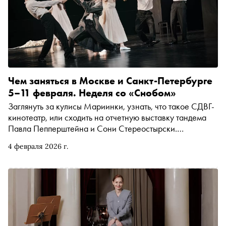
наследии, а также о самом фестивале специально для
«Сноба» рассказывает ведущий телеграм-канала
Sobolev//Music Олег Соболев
Чем заняться в Москве и Санкт-Петербурге
5–11 февраля. Неделя со «Снобом»
Заглянуть за кулисы Мариинки, узнать, что такое СДВГ-
кинотеатр, или сходить на отчетную выставку тандема
Павла Пепперштейна и Сони Стереостырски.
Рассказываем, чем заняться и куда сходить на
4 февраля 2026 г.
ближайшей неделе