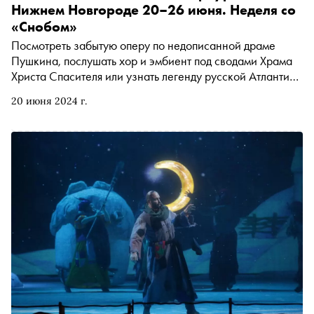
захлебнулась при Сталине, какие фантазии о мертвом
Нижнем Новгороде 20–26 июня. Неделя со
сыне преследовали Елену Гуро, зачем обычные
«Снобом»
художники превращаются в трансмедиальных и когда им
Посмотреть забытую оперу по недописанной драме
это вредит
Пушкина, послушать хор и эмбиент под сводами Храма
Христа Спасителя или узнать легенду русской Атлантиды
— града Китежа. «Сноб» рассказывает, чем заняться и
20 июня 2024 г.
куда сходить на ближайшей неделе