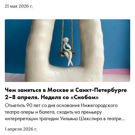
21 мая 2026 г.
Чем заняться в Москве и Санкт-Петербурге
2–8 апреля. Неделя со «Снобом»
Отметить 90 лет со дня основания Нижегородского
театра оперы и балета, сходить на премьеру
интерпретации трагедии Уильяма Шекспира в театре
«Шалом» или послушать новую версию оперы Рихарда
1 апреля 2026 г.
Вагнера. Рассказываем, чем заняться и куда сходить на