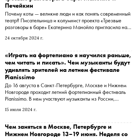
Печейкин
Почему коты — великие люди и как понять современный
театр? Писательница и колумнист проекта «Трезвые
разговоры в баре» Екатерина Манойло пригласила на
кофе в «Савой» драматурга и писателя Валерия
24 октября 2024 г.
Печейкина. Стенограмма разговора содержит анализ
снов, мемов и брутального рэпа
«Играть на фортепиано я научился раньше,
чем читать и писать». Чем музыканты будут
удивлять зрителей на летнем фестивале
Pianissimo
До 16 августа в Санкт-Петербурге, Москве и Нижнем
Новгороде проходит летний фортепианный фестиваль
Pianissimo. В нем участвуют музыканты из России,
Италии, Китая, Колумбии, Турции, Чили, США и Южной
15 июля 2024 г.
Кореи. В Москве концерты начнутся с 16 июля в Доме
культуры «ГЭС-2». Участники рассказали «Снобу», как
справляются с волнением, как любят отдыхать после
Чем заняться в Москве, Петербурге и
выступлений и музыка каких русских композиторов их
Нижнем Новгороде 13–19 июня. Неделя со