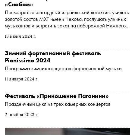
вдохновляет
«Снобом»
Посмотреть авангардный израильский детектив, увидеть
золотой состав МХТ имени Чехова, послушать уличных
музыкантов и встретить закат на набережной Нижнего
Новгорода. «Сноб» рассказывает, чем заняться и куда
13 июня 2024 г.
сходить на ближайшей неделе
Зимний фортепианный фестиваль
Pianissimo 2024
Программа зимних концертов фортепианной музыки
11 января 2024 г.
Фестиваль «Приношение Паганини»
Праздничный цикл из трех камерных концертов
2 ноября 2023 г.