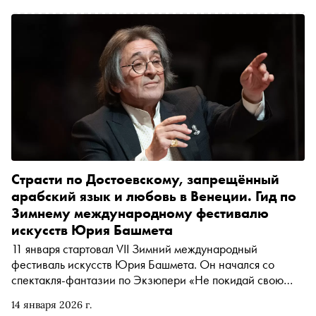
ведущих российских оркестров. Рассказываем, как это
было
Страсти по Достоевскому, запрещённый
арабский язык и любовь в Венеции. Гид по
Зимнему международному фестивалю
искусств Юрия Башмета
11 января стартовал VII Зимний международный
фестиваль искусств Юрия Башмета. Он начался со
спектакля-фантазии по Экзюпери «Не покидай свою
планету». В нём главную роль сыграл Константин
14 января 2026 г.
Хабенский, интервью с которым украсило 112-й номер