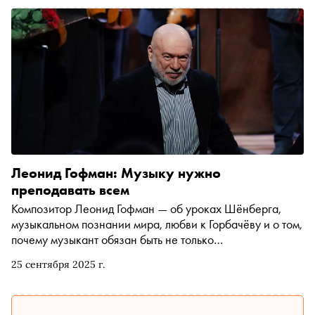
Леонид Гофман: Музыку нужно
преподавать всем
Композитор Леонид Гофман — об уроках Шёнберга,
музыкальном познании мира, любви к Горбачёву и о том,
почему музыкант обязан быть не только
профессионалом, но и гражданином. Музыкальный
25 сентября 2025 г.
критик Юлия Бедерова побеседовала с Леонидом
Давидовичем в канун концерта к 80-летию
композитора, который пройдёт 28 сентября