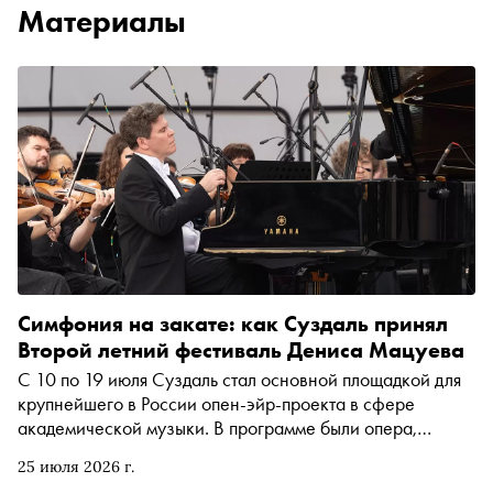
Материалы
Симфония на закате: как Суздаль принял
Второй летний фестиваль Дениса Мацуева
С 10 по 19 июля Суздаль стал основной площадкой для
крупнейшего в России опен-эйр-проекта в сфере
академической музыки. В программе были опера,
симфонические концерты, камерные и джазовые вечера
25 июля 2026 г.
с участием солистов Большого и Мариинского театров и