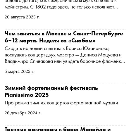
задолго до того, как симфоническая музыка вошла в
мейнстрим. С 1802 года здесь не только исполняют
классику, но и формируют музыкальные привычки
20 августа 2025 г.
публики. В летнем номере «Сноба» — рассказ о том, как
устроено одно из главных концертных пространств
России
Чем заняться в Москве и Санкт-Петербурге
6–12 марта. Неделя со «Снобом»
Сходить на новый спектакль Бориса Юхананова,
послушать концерт двух маэстро — Дениса Мацуева и
Владимира Спивакова или увидеть барочное фламенко.
«Сноб» рассказывает, чем заняться и куда сходить на
5 марта 2025 г.
ближайшей неделе
Зимний фортепианный фестиваль
Pianissimo 2025
Программа зимних концертов фортепианной музыки
26 декабря 2024 г.
Трезвые разговоры в баре: Манойло и