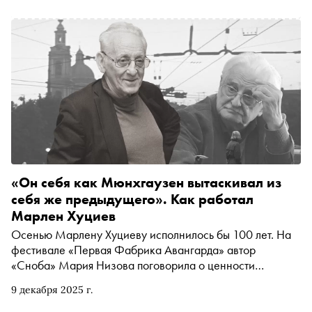
«Сноба». Мы изучили самые интересные грядущие
события Фестиваля — спектакли по Достоевскому,
концерты венецианской барочной классики и арабской
поэзии на запрещённом языке, оперы о лихих страницах
русской истории — и составили по ним гид
«Он себя как Мюнхгаузен вытаскивал из
себя же предыдущего». Как работал
Марлен Хуциев
Осенью Марлену Хуциеву исполнилось бы 100 лет. На
фестивале «Первая Фабрика Авангарда» автор
«Сноба» Мария Низова поговорила о ценности
вырезанных сцен, новом ощущении советской Москвы,
9 декабря 2025 г.
несостоявшихся работах выдающегося режиссера-
шестидесятника с киноведом Наумом Клейманом