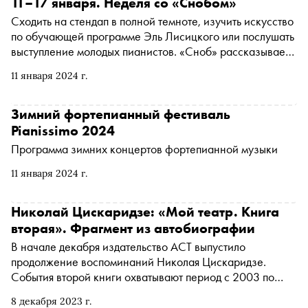
11–17 января. Неделя со «Снобом»
сыне преследовали Елену Гуро, зачем обычные
Сходить на стендап в полной темноте, изучить искусство
художники превращаются в трансмедиальных и когда им
по обучающей программе Эль Лисицкого или послушать
это вредит
выступление молодых пианистов. «Сноб» рассказывает,
чем заняться и куда сходить на ближайшей неделе
11 января 2024 г.
Зимний фортепианный фестиваль
Pianissimo 2024
Программа зимних концертов фортепианной музыки
11 января 2024 г.
Николай Цискаридзе: «Мой театр. Книга
вторая». Фрагмент из автобиографии
В начале декабря издательство АСТ выпустило
продолжение воспоминаний Николая Цискаридзе.
События второй книги охватывают период с 2003 по
2013 годы, возвращение на сцену Большого театра
8 декабря 2023 г.
после травмы и борьбу за статус премьера. Цискаридзе