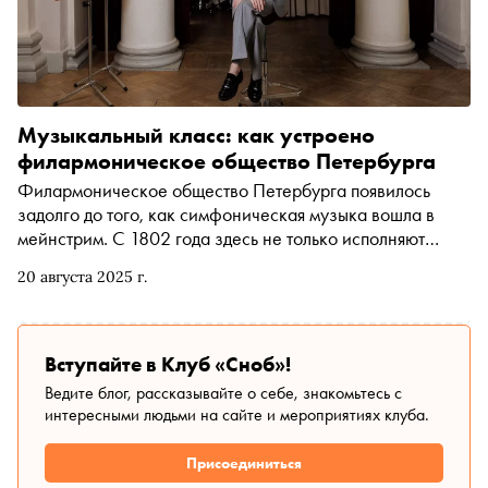
Махмудович, и его коллеги. Теперь же Фонд носит имя
самого Галеева. «Сноб» поговорил с Анастасией
Максимовой — директором Фонда «Галеев-Прометей»
о том, каким он был в жизни, чем увлекался и кто его
окружал
Музыкальный класс: как устроено
филармоническое общество Петербурга
Филармоническое общество Петербурга появилось
задолго до того, как симфоническая музыка вошла в
мейнстрим. С 1802 года здесь не только исполняют
классику, но и формируют музыкальные привычки
20 августа 2025 г.
публики. В летнем номере «Сноба» — рассказ о том, как
устроено одно из главных концертных пространств
России
Вступайте в Клуб «Сноб»!
Ведите блог, рассказывайте о себе, знакомьтесь с
интересными людьми на сайте и мероприятиях клуба.
Присоединиться