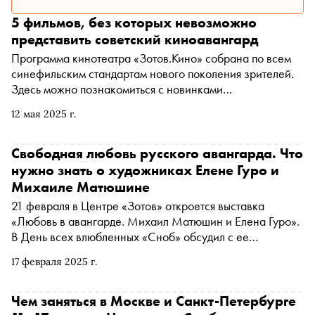
5 фильмов, без которых невозможно
представить советский киноавангард
Программа кинотеатра «Зотов.Кино» собрана по всем
синефильским стандартам нового поколения зрителей.
Здесь можно познакомиться с новинками
международного проката, российским авторским кино и
12 мая 2025 г.
классикой мирового кинематографа. Особое место
занимают кинопоказы, приуроченные к выставкам
авангардного искусства в Центре и расширяющие
Свободная любовь русского авангарда. Что
представление о культурном ландшафте прошлого
нужно знать о художниках Елене Гуро и
столетия. Усиливают впечатление от киносеансов
Михаиле Матюшине
оригинальные форматы — фильмы, созданные до эпохи
21 февраля в Центре «Зотов» откроется выставка
звукового кино, здесь можно посмотреть с живой
«Любовь в авангарде. Михаил Матюшин и Елена Гуро».
озвучкой пианистов-таперов или в сопровождении
В День всех влюбленных «Сноб» обсудил с ее
современной экспериментальной электроники. В
куратором Сергеем Уваровым, почему русские
подборке — пять кинолент, выбранных куратором
17 февраля 2025 г.
«возглавили» авангард, как он менял представления о
кинопрограммы Центра «Зотов» Полиной Прибытковой,
человеческой чувственности и отрицал человеческое
которые станут проводниками в мир авангардного кино
как таковое, из-за чего сексуальная революция
Чем заняться в Москве и Санкт-Петербурге
прошлого столетия
захлебнулась при Сталине, какие фантазии о мертвом