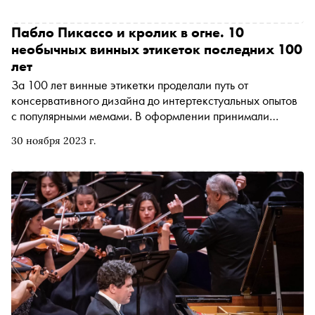
откровенно описывает события тех лет и рассказывает
об отношениях с Юрием Григоровичем, Майей
Пабло Пикассо и кролик в огне. 10
Плисецкой, Валерием Гергиевым и многими другими.
необычных винных этикеток последних 100
«Сноб» публикует отрывок из книги
лет
За 100 лет винные этикетки проделали путь от
консервативного дизайна до интертекстуальных опытов
с популярными мемами. В оформлении принимали
участие известные художники, авторы головоломок и
30 ноября 2023 г.
даже — невольно — русский композитор Александр
Скрябин. «Сноб» рассказывает о десяти самых
креативных винных этикетках последнего столетия и о
том, как на них повлияли кубизм, ковид и светомузыка