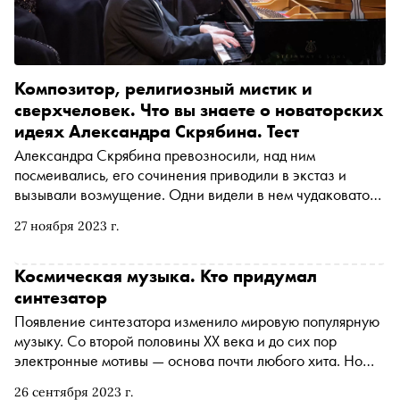
Композитор, религиозный мистик и
сверхчеловек. Что вы знаете о новаторских
идеях Александра Скрябина. Тест
Александра Скрябина превозносили, над ним
посмеивались, его сочинения приводили в экстаз и
вызывали возмущение. Одни видели в нем чудаковатого
эстета, другие — мистика-дилетанта, третьи — смелого
27 ноября 2023 г.
новатора. 28 ноября одно из самых известных
сочинений Скрябина — «Прометей. Поэма огня» —
прозвучит в Зале Чайковского на юбилейном концерте
Космическая музыка. Кто придумал
Российского национального молодежного
синтезатор
симфонического оркестра. «Сноб» вместе с
Появление синтезатора изменило мировую популярную
Московской филармонией подготовил тест, пройдите
музыку. Со второй половины XX века и до сих пор
его и узнайте, хорошо ли вы знакомы с личностью и
электронные мотивы — основа почти любого хита. Но
идеями композитора
мало кто знает, что первый синтезатор изобрел
26 сентября 2023 г.
советский инженер Евгений Мурзин еще в 1938 году.