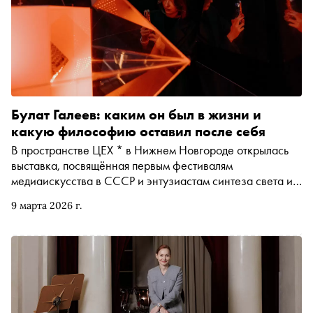
Булат Галеев: каким он был в жизни и
какую философию оставил после себя
В пространстве ЦЕХ * в Нижнем Новгороде открылась
выставка, посвящённая первым фестивалям
медиаискусства в СССР и энтузиастам синтеза света и
звука. Одним из них был Булат Галеев — кандидат
9 марта 2026 г.
философских наук, светохудожник, руководивший
студенческим конструкторским бюро «Прометей»,
который повлиял на светомузыкальную сцену нашей
страны (сейчас этот вид искусства называется
медиаартом). При его жизни бюро носило имя
Александра Скрябина — композитора, на чью
философию синестезии опирался и сам Булат