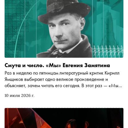
Смута и число. «Мы» Евгения Замятина
Раз в неделю по пятницам литературный критик Кирилл
Ямщиков выбирает одно великое произведение и
объясняет, зачем читать его сегодня. В этот раз — «Мы»
Евгения Замятина: роман о строителе космического
10 июля 2026 г.
корабля, который живет в стеклянном городе, получает
секс по талонам и влюбляется в заговорщицу. Первая
антиутопия и последнее крупное влияние, оказанное
русской литературой на литературу мировую