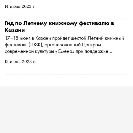
пионеров светомузыкального искусства в России.
14 июля 2023 г.
«Сноб» рассказывает, как студенты радиофакультета
Казанского авиационного института снимали фильмы и
устраивали первые в стране аудиовизуальные
Гид по Летнему книжному фестивалю в
перформансы
Казани
17–18 июня в Казани пройдет шестой Летний книжный
фестиваль (ЛКФ), организованный Центром
современной культуры «Смена» при поддержке
программы социальных инвестиций СИБУРа «Формула
15 июня 2023 г.
хороших дел». На книжной ярмарке будут представлены
книги российских независимых издательств. В
программе — встречи с авторами, презентации новых
книг, лекции об истории, дискуссии о книгоиздании и
краеведении, кинопоказы и спектакли. Чем заняться на
фестивале — в материале «Сноба»