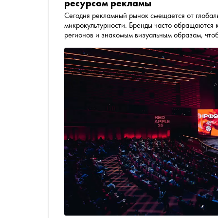
ресурсом рекламы
Сегодня рекламный рынок смещается от глобал
микрокультурности. Бренды часто обращаются 
регионов и знакомым визуальным образам, что
вызывают эмоции. Представители рекламного р
скидок, как гиперлокальность формирует новые
индустрию эстетика России — от былин до 90-х