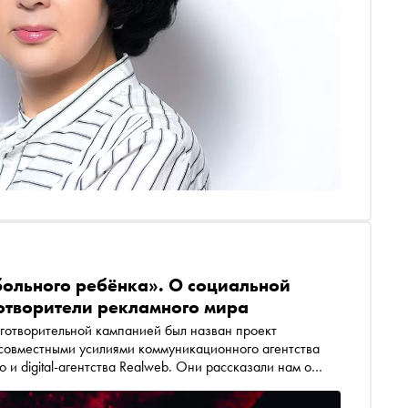
больного ребёнка». О социальной
отворители рекламного мира
готворительной кампанией был назван проект
 совместными усилиями коммуникационного агентства
 и digital-агентства Realweb. Они рассказали нам о
ьности для бизнеса, об искусстве социальной рекламы и