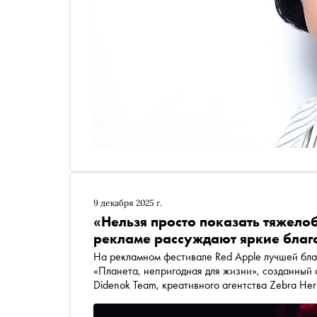
9 декабря 2025 г.
«Нельзя просто показать тяжело
рекламе рассуждают яркие благ
На рекламном фестивале Red Apple лучшей бла
«Планета, непригодная для жизни», созданный
Didenok Team, креативного агентства Zebra Hero
самом проекте, а также о пользе благотворител
о трендовых принципах ESG в работе компаний