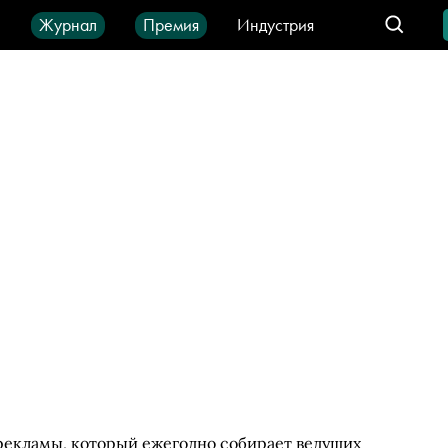
ы
Журнал
Премия
Индустрия
део
Город
IT-продукты
рекламы, который ежегодно собирает ведущих