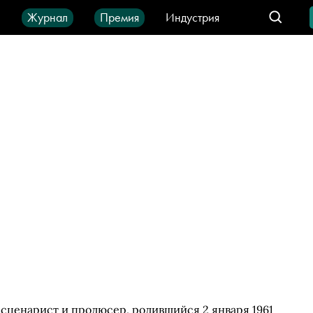
ы
Журнал
Премия
Индустрия
део
Город
IT-продукты
сценарист и продюсер, родившийся 2 января 1961