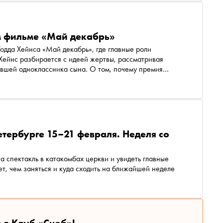
м фильме «Май декабрь»
одда Хейнса «Май декабрь», где главные роли
ейнс разбирается с идеей жертвы, рассматривая
вшей одноклассника сына. О том, почему премия
йнса, — в материале «Сноба»
етербурге 15–21 февраля. Неделя со
а спектакль в катакомбах церкви и увидеть главные
т, чем заняться и куда сходить на ближайшей неделе