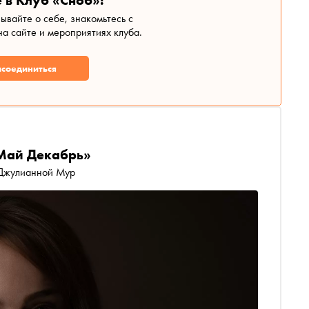
 в Клуб «Сноб»!
зывайте о себе, знакомьтесь с
а сайте и мероприятиях клуба.
соединиться
«Май Декабрь»
 Джулианной Мур