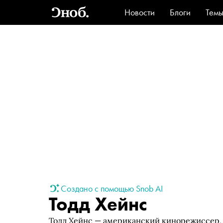
Новости
Блоги
Тем
Стиль
Ви
Создано с помощью Snob AI
Тодд Хейнс
Тодд Хейнс — американский кинорежиссер, 