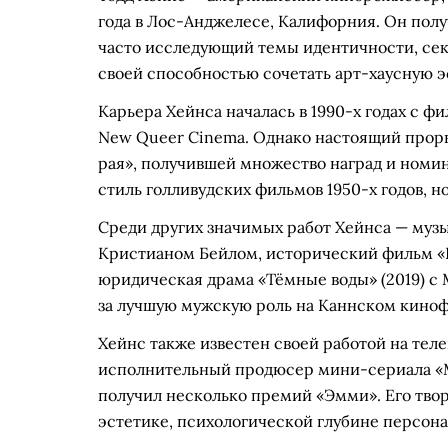
года в Лос-Анджелесе, Калифорния. Он полу
часто исследующий темы идентичности, сек
своей способностью сочетать арт-хаусную э
Карьера Хейнса началась в 1990-х годах с ф
New Queer Cinema. Однако настоящий проры
рая», получившей множество наград и номи
стиль голливудских фильмов 1950-х годов, н
Среди других значимых работ Хейнса — музы
Кристианом Бейлом, исторический фильм «Кэ
юридическая драма «Тёмные воды» (2019) с
за лучшую мужскую роль на Каннском киноф
Хейнс также известен своей работой на теле
исполнительный продюсер мини-сериала «Ми
получил несколько премий «Эмми». Его тво
эстетике, психологической глубине персон