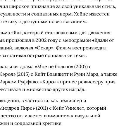
чил широкое признание за свой уникальный стиль,
суальности и социальных норм. Хейнс известен
стетику с доступным повествованием.
ильма «Яд», который стал знаковым для движения
в произошел в 2002 году с мелодрамой «Вдали от
наций, включая «Оскар». Фильм воспроизводил
о затрагивал острые социальные темы.
кальная драма «Мне не больно» (2007) с
рол» (2015) с Кейт Бланшетт и Руни Мара, а также
 Марком Руффало. «Кэрол» принес режиссеру приз
естивале и множество других наград.
видении, в частности, как режиссер и
лдред Пирс» (2011) с Кейт Уинслет, который
рчество отличается вниманием к визуальной
ажей и социальной критике.