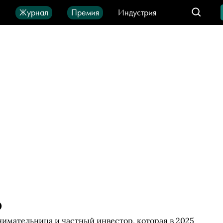
ы
Журнал
Премия
Индустрия
део
Город
IT-продукты
о
имательница и частный инвестор, которая в 2025