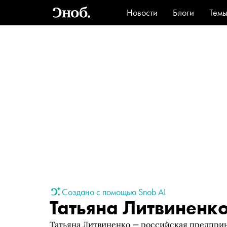
Новости
Блоги
Тем
Стиль
Ви
Создано с помощью Snob AI
Татьяна Литвиненк
Татьяна Литвиненко — российская предприн