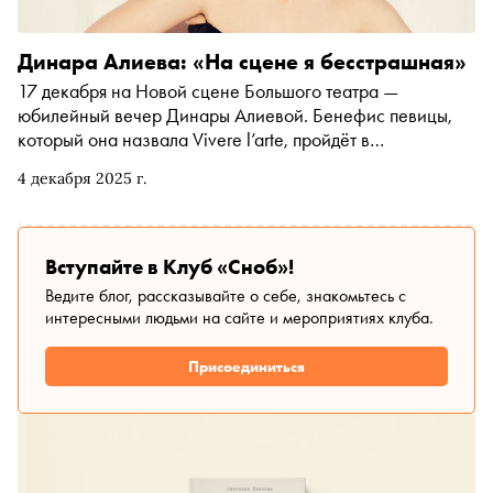
Динара Алиева: «На сцене я бесстрашная»
17 декабря на Новой сцене Большого театра —
юбилейный вечер Динары Алиевой. Бенефис певицы,
который она назвала Vivere l’arte, пройдёт в
сопровождении симфонического оркестра и хора
4 декабря 2025 г.
Большого театра. В интервью «Снобу» Динара
рассказала о работе с Валерием Гергиевым и Роландо
Виллазоном, неожиданных режиссёрских решениях и
желании сняться в кино
Вступайте в Клуб «Сноб»!
Ведите блог, рассказывайте о себе, знакомьтесь с
интересными людьми на сайте и мероприятиях клуба.
Присоединиться