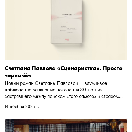
Светлана Павлова «Сценаристка». Просто
чернозём
Новый роман Светланы Павловой — вдумчивое
наблюдение за жизнью поколения 30-летних,
застрявшего между поиском «того самого» и страхом
перед стигмой. «Сноб» публикует главу из книги,
14 ноября 2025 г.
которая выйдет 27 ноября в «Яндекс Книгах» и
«Редакции Елены Шубиной»