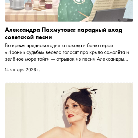
Александра Пахмутова: парадный вход
советской песни
Во время предновогоднего похода в баню герои
«Иронии судьбы» весело голосят про крыло самолёта и
зелёное море тайги — отрывок из песни Александры
Пахмутовой «Главное, ребята, сердцем не стареть».
14 января 2026 г.
Режиссёр знал, что делал: шлягеры Пахмутовой —
энциклопедия казённого соцреализма, но в них точно
было объединяющее начало и подкупающая простота.
Не говоря о мелодиях, перед которыми не смогли устоять
ни миллионы слушателей, ни артисты в диапазоне от
Анны Герман до Rammstein. Почему иначе не могло быть,
объясняет автор «Сноба» Александр Морсин в своей
рубрике «Переслушать»