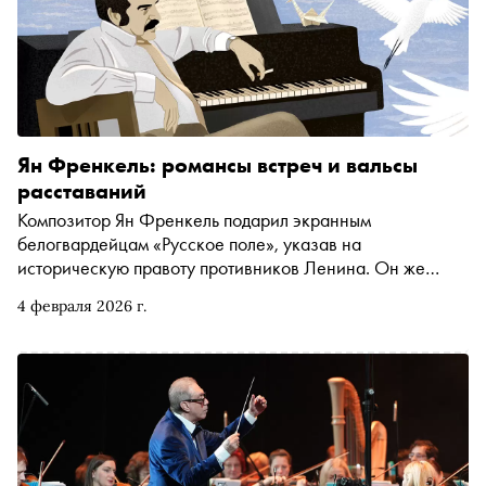
Ян Френкель: романсы встреч и вальсы
расставаний
Композитор Ян Френкель подарил экранным
белогвардейцам «Русское поле», указав на
историческую правоту противников Ленина. Он же
подарил Советскому Союзу обновлённый гимн,
4 февраля 2026 г.
привычный для всех, кто мечтал о развитом социализме.
А ещё оставил после себя «Журавлей» как вечное эхо
любой войны и десяток народных песен. Почему
Френкель оказался нужным всем, объясняет автор
«Сноба» Александр Морсин в своей рубрике
«Переслушать»