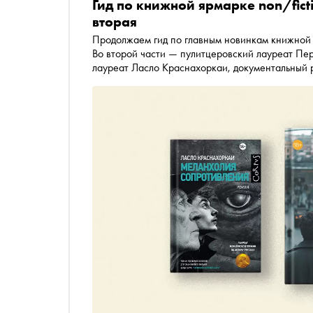
Гид по книжной ярмарке non/fic
вторая
Продолжаем гид по главным новинкам книжной я
Во второй части — пулитцеровский лауреат Пе
лауреат Ласло Краснахоркаи, документальный 
дружбе в Колумбии времён Эскобара