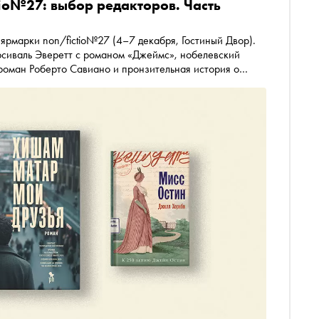
tio№27: выбор редакторов. Часть
рмарки non/fictio№27 (4–7 декабря, Гостиный Двор).
рсиваль Эверетт с романом «Джеймс», нобелевский
роман Роберто Савиано и пронзительная история о