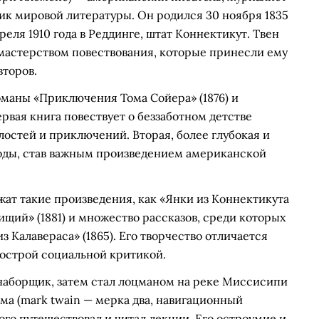
ик мировой литературы. Он родился 30 ноября 1835
реля 1910 года в Реддинге, штат Коннектикут. Твен
мастерством повествования, которые принесли ему
второв.
маны «Приключения Тома Сойера» (1876) и
рвая книга повествует о беззаботном детстве
остей и приключений. Вторая, более глубокая и
боды, став важным произведением американской
ат такие произведения, как «Янки из Коннектикута
нищий» (1881) и множество рассказов, среди которых
 Калавераса» (1865). Его творчество отличается
 острой социальной критикой.
 наборщик, затем стал лоцманом на реке Миссисипи
има (mark twain — мерка два, навигационный
ого путешествовал и читал лекции. Его остроумие и