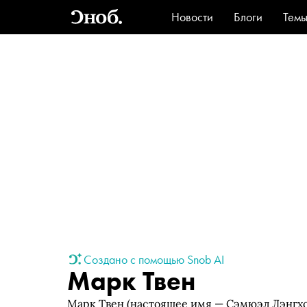
Новости
Блоги
Тем
Стиль
Ви
Создано с помощью Snob AI
Марк Твен
Марк Твен (настоящее имя — Сэмюэл Лэнгх