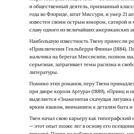
и общественный деятель, признанный класс
года во Флориде, штат Миссури, и умер 21 ап
известен своим острым юмором, сатирой и 
славу одного из величайших американских а
Наибольшую известность Твену принесли ро
«Приключения Гекльберри Финна» (1884). Пе
мальчика на берегах Миссисипи, полном шал
серьезная, затрагивает темы расизма и сво
литературы.
Помимо этих романов, перу Твена принадлеж
при дворе короля Артура» (1889), «Принц и 
выделяется «Знаменитая скачущая лягушка из
ярким языком, вниманием к деталям быта и
Твен начал свою карьеру как типографский
— этот опыт позже лег в основу его псевдон
термин). Позже он работал журналистом, мн