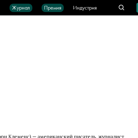
ы
Журнал
Премия
Индустрия
део
Город
IT-продукты
орн Клеменс) — американский писатель, журналист