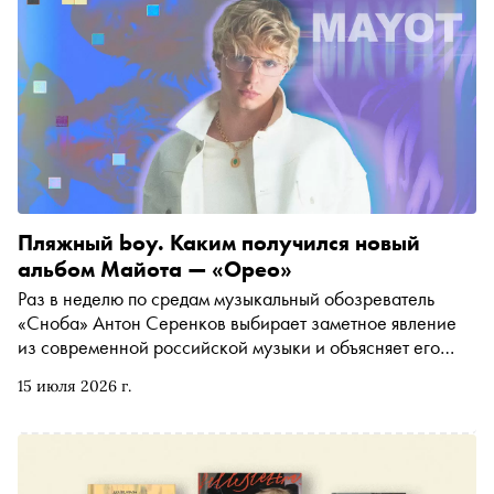
Пляжный boy. Каким получился новый
альбом Майота — «Орео»
Раз в неделю по средам музыкальный обозреватель
«Сноба» Антон Серенков выбирает заметное явление
из современной российской музыки и объясняет его
нам. Сегодня слушаем «Орео» — пляжный афробитс от
15 июля 2026 г.
Майота, который на этом альбоме почти становится
нашим Дрейком (вторым — или каким? — после Федука,
конечно)