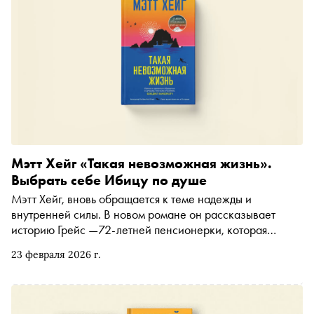
Мэтт Хейг «Такая невозможная жизнь».
Выбрать себе Ибицу по душе
Мэтт Хейг, вновь обращается к теме надежды и
внутренней силы. В новом романе он рассказывает
историю Грейс —72-летней пенсионерки, которая
неожиданно получила в наследство дом на Ибице.
23 февраля 2026 г.
«Сноб» публикует главу из романа, вышедшего в
издательстве «Лайвбук» в переводе Ксении
Чистопольской