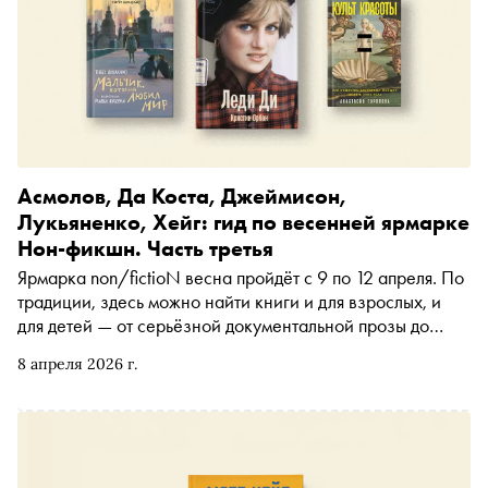
Асмолов, Да Коста, Джеймисон,
Лукьяненко, Хейг: гид по весенней ярмарке
Нон-фикшн. Часть третья
Ярмарка non/fictioN весна пройдёт с 9 по 12 апреля. По
традиции, здесь можно найти книги и для взрослых, и
для детей — от серьёзной документальной прозы до
детских историй. Завершающая часть подборки, в
8 апреля 2026 г.
которой о главных книгах ярмарки рассказывают
представители ведущих издательств страны