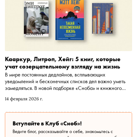
Кааркур, Литроп, Хейг: 5 книг, которые
учат созерцательному взгляду на жизнь
В мире постоянных дедлайнов, всплывающих
уведомлений и бесконечных списков дел важно уметь
замедляться. В новой подборке «Сноба» и книжного
сервиса «Литрес» — 5 книг, которые учат созерцать и
14 февраля 2026 г.
замечать детали вокруг
Вступайте в Клуб «Сноб»!
Ведите блог, рассказывайте о себе, знакомьтесь с