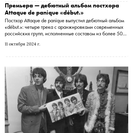
дочь Адель и фолк-музыкант Ринат Рамазанов. «Сноб»
Премьера — дебютный альбом постхора
поговорил с участниками группы об эпосе «Урал-батыр»,
Attaque de panique «début.»
сравнениях с АИГЕЛ и идеальных концертах
Постхор Attaque de panique выпустил дебютный альбом
«début.»: четыре трека с аранжировками современных
российских групп, исполненные составом из более 50
человек
11 октября 2024 г.