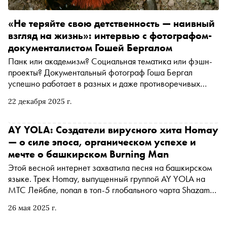
«Не теряйте свою детственность — наивный
взгляд на жизнь»: интервью с фотографом-
документалистом Гошей Бергалом
Панк или академизм? Социальная тематика или фэшн-
проекты? Документальный фотограф Гоша Бергал
успешно работает в разных и даже противоречивых
жанрах. Автор «Сноба» Денис Бондарев поговорил с
22 декабря 2025 г.
фотографом об этике и системе координат фотографа,
индустриальном хардкоре в российской повседневности
и неконъюнктурной любви к тому, что делаешь
AY YOLA: Создатели вирусного хита Homay
— о силе эпоса, органическом успехе и
мечте о башкирском Burning Man
Этой весной интернет захватила песня на башкирском
языке. Трек Homay, выпущенный группой AY YOLA на
МТС Лейбле, попал в топ-5 глобального чарта Shazam
(обогнав Леди Гагу), хит-парады в России, Казахстане,
26 мая 2025 г.
Узбекистане, Азербайджане и других странах. AY YOLA
— это электронный музыкант Руслан Шайхитдинов, его