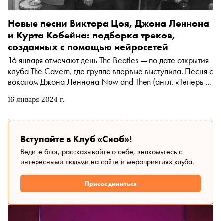
Новые песни Виктора Цоя, Джона Леннона
и Курта Кобейна: подборка треков,
созданных с помощью нейросетей
16 января отмечают день The Beatles — по дате открытия
клуба The Cavern, где группа впервые выступила. Песня с
вокалом Джона Леннона Now and Then (англ. «Теперь и
тогда») стала последней в истории «ливерпульской
16 января 2024 г.
четверки» и была сгенерирована при помощи
нейросетей. «Сноб» вспоминает историю этого и других
треков, в создании которых участвовал искусственный
интеллект
Вступайте в Клуб «Сноб»!
Ведите блог, рассказывайте о себе, знакомьтесь с
интересными людьми на сайте и мероприятиях клуба.
Присоединиться