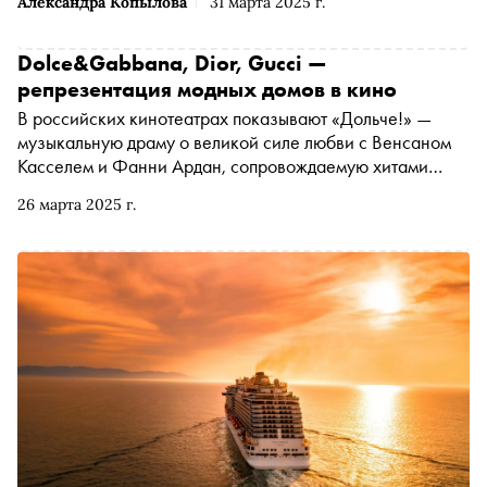
Александра Копылова
31 марта 2025 г.
Dolce&Gabbana, Dior, Gucci —
репрезентация модных домов в кино
В российских кинотеатрах показывают «Дольче!» —
музыкальную драму о великой силе любви с Венсаном
Касселем и Фанни Ардан, сопровождаемую хитами
мировой оперы. Все костюмы создал дизайнерский дуэт
26 марта 2025 г.
Доменико Дольче и Стефано Габбаны. Кинокритик
Ксения Балюк рассказывает об этом и других фильмах и
сериалах, в которых солируют великие модные дома