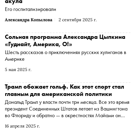
акула
Его госпитализировали
Александра Копылова
2 сентября 2025 г.
Сольная программа Александра Цыпкина
«Гуднайт, Америка, О!»
Шесть рассказов о приключениях русских хулиганов в
Америке
5 мая 2025 г.
Трамп обожает гольф. Как этот спорт стал
главным для американской политики
Дональд Трамп у власти почти три месяца. Все это время
президент Соединенных Штатов летает из Вашингтона
во Флориду и обратно — в окрестностях Майами он
играет в гольф. «Сноб» рассказывает, почему удары
16 апреля 2025 г.
клюшкой по мячу для американской политики — больше,
чем просто игра