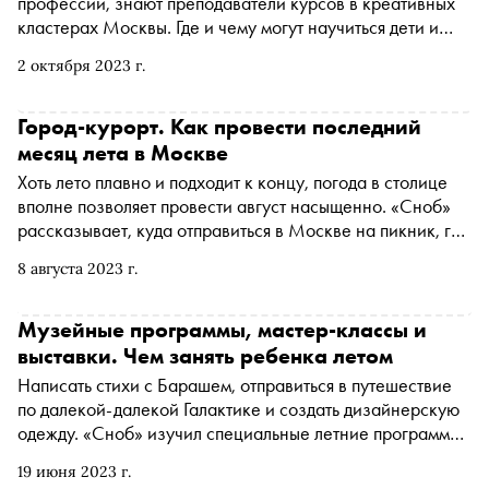
профессии, знают преподаватели курсов в креативных
кластерах Москвы. Где и чему могут научиться дети и
подростки — в материале «Сноба»
2 октября 2023 г.
Город-курорт. Как провести последний
месяц лета в Москве
Хоть лето плавно и подходит к концу, погода в столице
вполне позволяет провести август насыщенно. «Сноб»
рассказывает, куда отправиться в Москве на пикник, где
отдохнуть на пляже или просто погулять по парку
8 августа 2023 г.
Музейные программы, мастер-классы и
выставки. Чем занять ребенка летом
Написать стихи с Барашем, отправиться в путешествие
по далекой-далекой Галактике и создать дизайнерскую
одежду. «Сноб» изучил специальные летние программы
в музеях и институциях Москвы и рассказывает, куда
19 июня 2023 г.
отправиться с детьми и чему там можно научиться