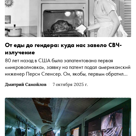
От еды до гендера: куда нас завело СВЧ-
излучение
80 лет назад в США была запатентована первая
«микроволновка», заявку на патент подал американский
инженер Перси Спенсер. Он, якобы, первым обратил
внимание на способность сверхвысокочастотного
Дмитрий Самойлов
7 октября 2025 г.
излучения нагревать продукты. Колумнист «Сноба»
Дмитрий Самойлов пошёл дальше и усмотрел в этой
технологии мощный инструмент борьбы с патриархией