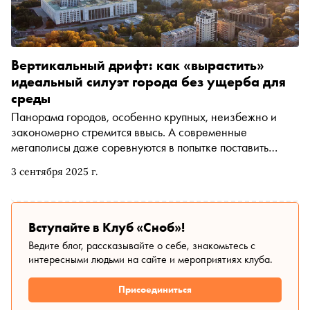
Вертикальный дрифт: как «вырастить»
идеальный силуэт города без ущерба для
среды
Панорама городов, особенно крупных, неизбежно и
закономерно стремится ввысь. А современные
мегаполисы даже соревнуются в попытке поставить
новую засечку на шкале высотности. Но одно дело —
3 сентября 2025 г.
штучные архитектурные доминанты, другое —
градостроительная политика, когда высотная застройка
меняет не только привычный вид места, но и
перезапускает развитие инфраструктуры. Это может
Вступайте в Клуб «Сноб»!
вызывать турбулентность мнений и даже отрицание.
Ведите блог, рассказывайте о себе, знакомьтесь с
Поэтому во всём важно искать баланс и идеальные
интересными людьми на сайте и мероприятиях клуба.
пропорции, особенно когда речь идёт об отдельных
районах с уже сложившимся обликом
Присоединиться