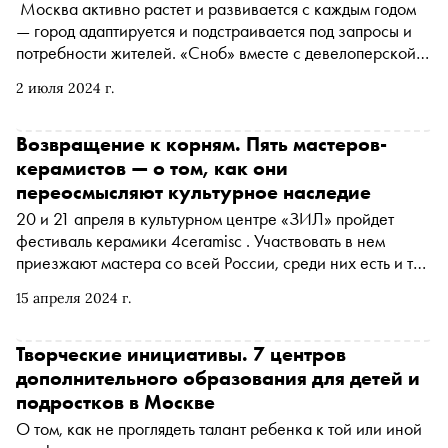
Москва активно растет и развивается с каждым годом
— город адаптируется и подстраивается под запросы и
потребности жителей. «Сноб» вместе с девелоперской
компанией «Инград» разбирается, как за последние 10
2 июля 2024 г.
лет изменился Даниловский район, на примере
проектов FORIVER и Foriver Residence
Возвращение к корням. Пять мастеров-
керамистов — о том, как они
переосмысляют культурное наследие
20 и 21 апреля в культурном центре «ЗИЛ» пройдет
фестиваль керамики 4ceramisc . Участвовать в нем
приезжают мастера со всей России, среди них есть и те,
кто в своих работах обращается к художественным
15 апреля 2024 г.
традициям русской культуры. «Сноб» спросил пятерых
авторов о том, почему они решили обратиться к
национальным символам и как видят развитие
Творческие инициативы. 7 центров
традиционных ремесел сегодня
дополнительного образования для детей и
подростков в Москве
О том, как не проглядеть талант ребенка к той или иной