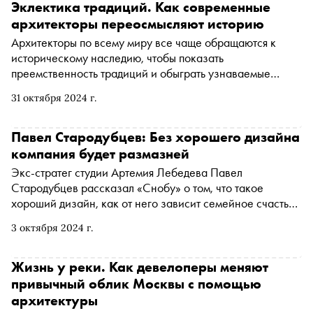
Эклектика традиций. Как современные
архитекторы переосмысляют историю
Архитекторы по всему миру все чаще обращаются к
историческому наследию, чтобы показать
преемственность традиций и обыграть узнаваемые
декоративные элементы. «Сноб» разобрался, как
31 октября 2024 г.
сегодня в городском строительстве переосмысляется
история
Павел Стародубцев: Без хорошего дизайна
компания будет размазней
Экс-стратег студии Артемия Лебедева Павел
Стародубцев рассказал «Снобу» о том, что такое
хороший дизайн, как от него зависит семейное счастье
и ментальное здоровье россиян, чем интересен
3 октября 2024 г.
визуальный код современной России и зачем дизайнеры
хотят вернуть «рыбные четверги» по всей стране
Жизнь у реки. Как девелоперы меняют
привычный облик Москвы с помощью
архитектуры