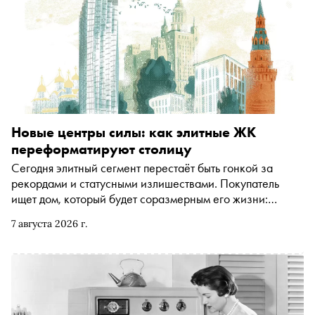
Новые центры силы: как элитные ЖК
переформатируют столицу
Сегодня элитный сегмент перестаёт быть гонкой за
рекордами и статусными излишествами. Покупатель
ищет дом, который будет соразмерным его жизни:
продуманным до мелочей, эстетичным и готовым
7 августа 2026 г.
объединить под своей крышей несколько поколений.
Анастасия Рыжкова поговорила с Екатериной
Батынковой, директором департамента продаж группы
компаний «Галс-Девелопмент», и разобрала ключевые
тренды, которые прямо сейчас меняют рынок элитной
недвижимости