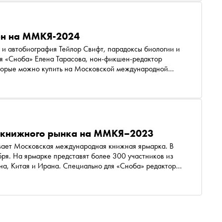
ен на ММКЯ-2024
 и автобиография Тейлор Свифт, парадоксы биологии и
ля «Сноба» Елена Тарасова, нон-фикшен-редактор
оторые можно купить на Московской международной
и книжного рынка на ММКЯ–2023
вает Московская международная книжная ярмарка. В
ября. На ярмарке представят более 300 участников из
ана, Китая и Ирана. Специально для «Сноба» редактор
нилина рассказала о семи любопытных книжных
амы до китайского детектива