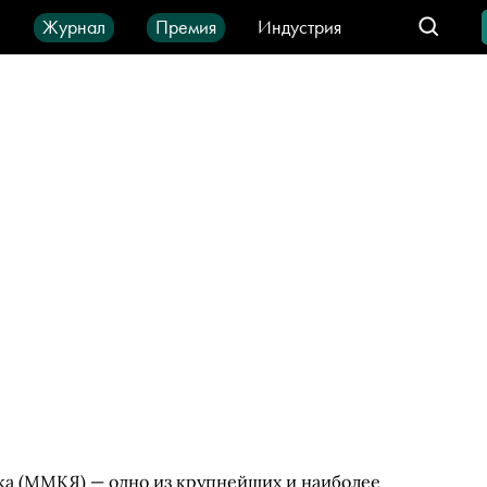
ы
Журнал
Премия
Индустрия
део
Город
IT-продукты
а (ММКЯ) — одно из крупнейших и наиболее