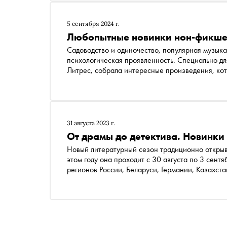
5 сентября 2024 г.
Любопытные новинки нон-фикш
Садоводство и одиночество, популярная музыка
психологическая проявленность. Специально д
Литрес, собрала интересные произведения, к
книжной ярмарке
31 августа 2023 г.
От драмы до детектива. Новинк
Новый литературный сезон традиционно откры
этом году она проходит с 30 августа по 3 сент
регионов России, Беларуси, Германии, Казахст
художественной литературы «Литрес» Анна Да
новинках в разных жанрах: от исторической др