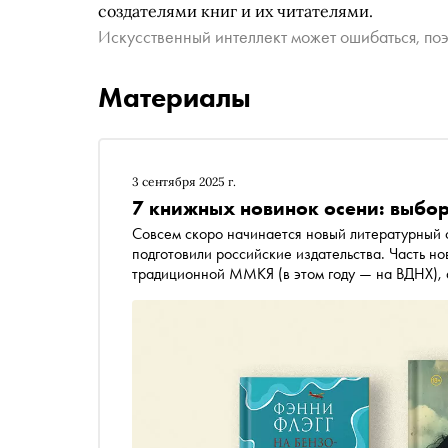
создателями книг и их читателями.
Искусственный интеллект может ошибаться, поэ
Материалы
3 сентября 2025 г.
7 книжных новинок осени: выбо
Совсем скоро начинается новый литературный се
подготовили российские издательства. Часть но
традиционной ММКЯ (в этом году — на ВДНХ), а
Специально для «Сноба» шеф-редактор группы
произведений, которые скрасят осень. Среди 
во время Второй мировой войны, и роман-рекви