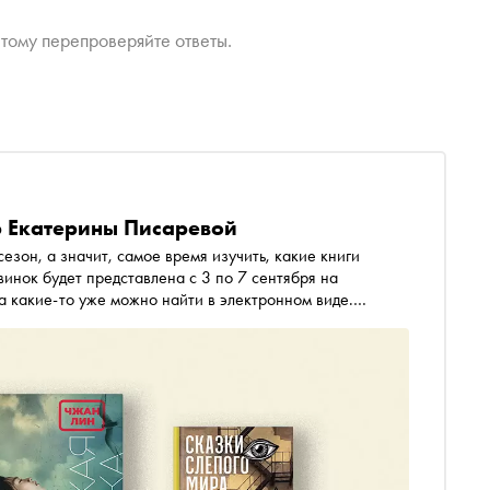
тому перепроверяйте ответы.
р Екатерины Писаревой
зон, а значит, самое время изучить, какие книги
винок будет представлена с 3 по 7 сентября на
 какие-то уже можно найти в электронном виде.
 компаний «Литрес» Екатерина Писарева отобрала семь
них — и книга о самоидентификации и подвигах женщин
ем, и вампирская семейная сага