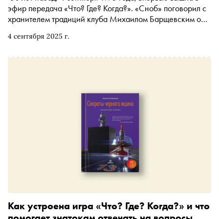
эфир передача «Что? Где? Когда?». «Сноб» поговорил с
хранителем традиций клуба Михаилом Барщевским о
его знакомстве и дружбе с Владимиром Ворошиловым,
4 сентября 2025 г.
изменениях в игре, любимых знатоках и том самом
вопросе про мясо, просо и колесо, который вы точно
помните (а он — нет)
Как устроена игра «Что? Где? Когда?» и что
помогает знатокам отвечать на вопросы