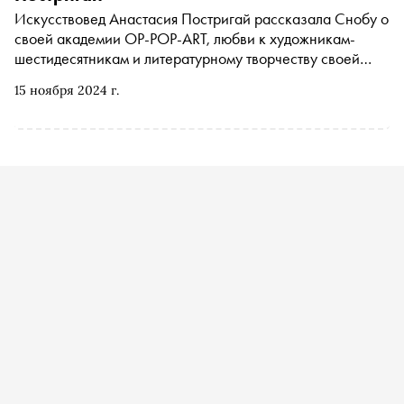
Искусствовед Анастасия Постригай рассказала Снобу о
своей академии OP-POP-ART, любви к художникам-
шестидесятникам и литературному творчеству своей
маленькой дочки, вере в Бога и умении наладить
15 ноября 2024 г.
собственный сон