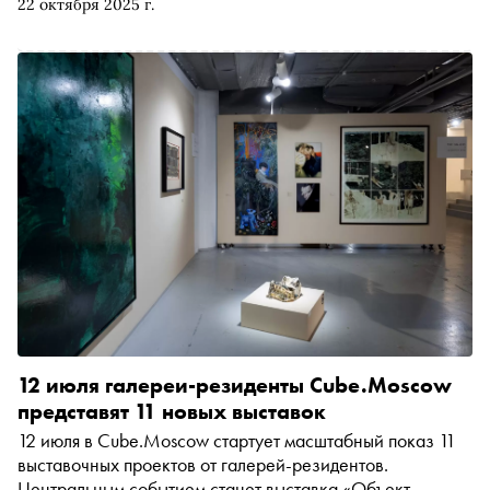
22 октября 2025 г.
нонконформиста и объяснила, почему его имя пора
вернуть из забвения
12 июля галереи-резиденты Cube.Moscow
представят 11 новых выставок
12 июля в Cube.Moscow стартует масштабный показ 11
выставочных проектов от галерей-резидентов.
Центральным событием станет выставка «Объект