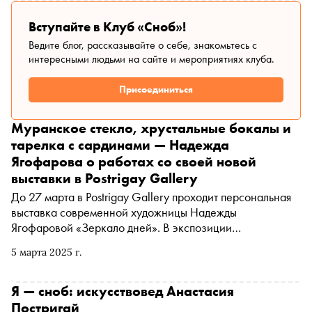
Вступайте в Клуб «Сноб»!
Ведите блог, рассказывайте о себе, знакомьтесь с
интересными людьми на сайте и мероприятиях клуба.
Присоединиться
Муранское стекло, хрустальные бокалы и
тарелка с сардинами — Надежда
Ягофарова о работах со своей новой
выставки в Postrigay Gallery
До 27 марта в Postrigay Gallery проходит персональная
выставка современной художницы Надежды
Ягофаровой «Зеркало дней». В экспозиции
представлены натюрморты и арт-объекты,
5 марта 2025 г.
напоминающие о том, что даже в простых вещах скрыта
неожиданная красота. Специально для «Сноба»
Надежда рассказала о тех произведениях, на которые
Я — сноб: искусствовед Анастасия
стоит обратить особое внимание
Постригай