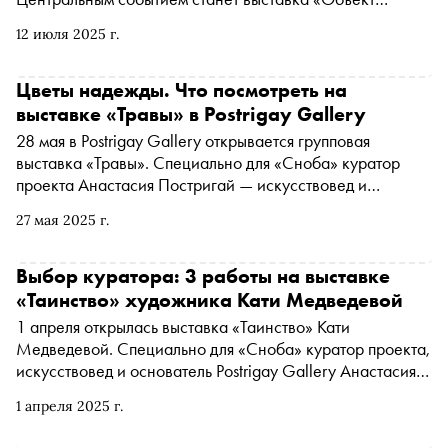
желания» в рамках Биеннале частных коллекций,
12 июля 2025 г.
организованной фондом «Новые коллекционеры»
Цветы надежды. Что посмотреть на
выставке «Травы» в Postrigay Gallery
28 мая в Postrigay Gallery открывается групповая
выставка «Травы». Специально для «Сноба» куратор
проекта Анастасия Постригай — искусствовед и
основатель Postrigay Gallery — отобрала несколько
27 мая 2025 г.
работ и расспросила художников о творческом замысле
и вдохновении
Выбор куратора: 3 работы на выставке
«Таинство» художника Кати Медведевой
1 апреля открылась выставка «Таинство» Кати
Медведевой. Специально для «Сноба» куратор проекта,
искусствовед и основатель Postrigay Gallery Анастасия
Постригай выбрала три ключевые работы, наиболее
1 апреля 2025 г.
полно раскрывающие мир художницы, творчеством
которой восхищался Шагал