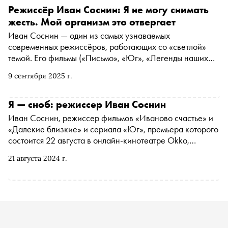
Режиссёр Иван Соснин: Я не могу снимать
жесть. Мой организм это отвергает
Иван Соснин — один из самых узнаваемых
современных режиссёров, работающих со «светлой»
темой. Его фильмы («Письмо», «Юг», «Легенды наших
предков») и сериалы зрители часто описывают словом
9 сентября 2025 г.
«терапевтические». Сам он никогда не мечтал о
режиссуре и не получал профильного образования. В
интервью «Снобу» Иван рассказал, почему не может
Я — сноб: режиссер Иван Соснин
снимать социальные драмы, зачем ему нужен уютный
Иван Соснин, режиссер фильмов «Иваново счастье» и
мирок в Екатеринбурге и как его личная история
«Далекие близкие» и сериала «Юг», премьера которого
определяет поэтику его картин
состоится 22 августа в онлайн-кинотеатре Okko,
рассказал «Снобу» о том, что он больше всего любит в
21 августа 2024 г.
своей работе, без чего не может представить свой день
и почему он не сноб