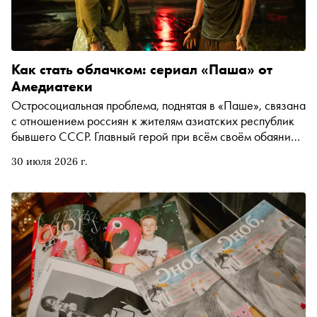
Как стать облачком: сериал «Паша» от
Амедиатеки
Остросоциальная проблема, поднятая в «Паше», связана
с отношением россиян к жителям азиатских республик
бывшего СССР. Главный герой при всём своём обаянии
не так-то прост. Татьяна Шорохова в своей рубрике
30 июля 2026 г.
«Досмотреть до конца» рассказывает, почему нельзя
пропускать этот проект