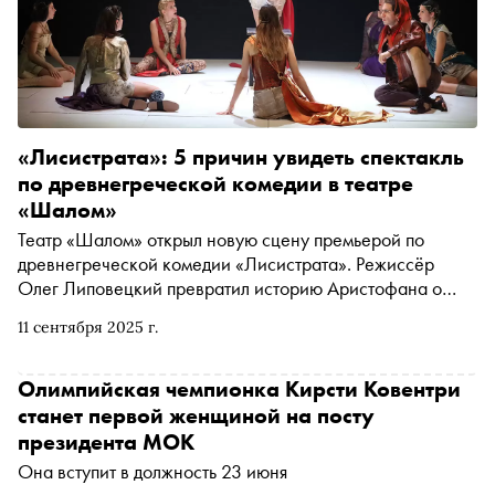
«Лисистрата»: 5 причин увидеть спектакль
по древнегреческой комедии в театре
«Шалом»
Театр «Шалом» открыл новую сцену премьерой по
древнегреческой комедии «Лисистрата». Режиссёр
Олег Липовецкий превратил историю Аристофана о
женской хитрости во время Пелопоннесской войны в
11 сентября 2025 г.
остроумное и зрелищное высказывание о войне, мире и
любви. Рассказываем о причинах, которые делают этот
спектакль событием сезона
Олимпийская чемпионка Кирсти Ковентри
станет первой женщиной на посту
президента МОК
Она вступит в должность 23 июня