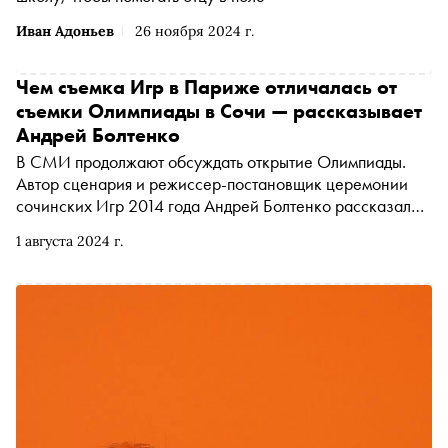
Иван Адоньев
26 ноября 2024 г.
Чем съемка Игр в Париже отличалась от
съемки Олимпиады в Сочи — рассказывает
Андрей Болтенко
В СМИ продолжают обсуждать открытие Олимпиады.
Автор сценария и режиссер-постановщик церемонии
сочинских Игр 2014 года Андрей Болтенко рассказал
«Снобу», почему парижское открытие и революционное,
1 августа 2024 г.
и «жульническое» одновременно