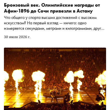
Бронзовый век. Олимпийские награды от
Афин-1896 до Сочи привезли в Астану
Что общего у спорта высших достижений с высоким
искусством? На первый взгляд — ничего: одно
измеряется секундами, метрами и килограммами, другое
вообще не измеряется. Ответ, однако, вполне
30 июля 2026 г.
материален, и в этом году его можно увидеть и отчасти
даже потрогать в Астане: 28 июля в Национальном
музее Республики Казахстан открылась выставка «От
Афин до Астаны» из олимпийской коллекции Владимира
Потанина — аккурат к моменту, когда стартуют «Игры
будущего — 2026»