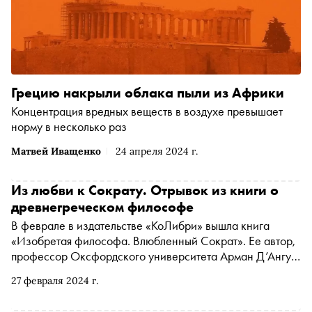
Грецию накрыли облака пыли из Африки
Концентрация вредных веществ в воздухе превышает
норму в несколько раз
Матвей Иващенко
24 апреля 2024 г.
Из любви к Сократу. Отрывок из книги о
древнегреческом философе
В феврале в издательстве «КоЛибри» вышла книга
«Изобретая философа. Влюбленный Сократ». Ее автор,
профессор Оксфордского университета Арман Д’Ангур,
рассказывает о мыслителе как о простом человеке,
27 февраля 2024 г.
которому не чужды переживания и страсти. «Сноб»
публикует отрывок