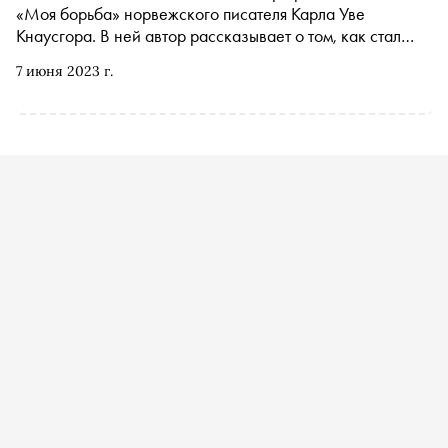
«Моя борьба» норвежского писателя Карла Уве
Кнаусгора. В ней автор рассказывает о том, как стал
самым молодым первокурсником Академии
7 июня 2023 г.
писательского мастерства, почему преподаватели
видели в нем критика, а не писателя и каким образом
пережитое в годы студенчества повлияло на его
дальнейшую жизнь. С разрешения издательства
«Синдбад» «Сноб» публикует отрывок