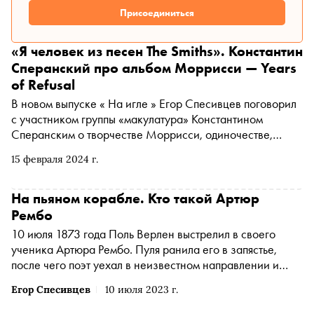
Присоединиться
«Я человек из песен The Smiths». Константин
Сперанский про альбом Моррисси — Years
of Refusal
В новом выпуске « На игле » Егор Спесивцев поговорил
с участником группы «макулатура» Константином
Сперанским о творчестве Моррисси, одиночестве,
стеснении, культуре отмены, тайском боксе и
15 февраля 2024 г.
Петербурге
На пьяном корабле. Кто такой Артюр
Рембо
10 июля 1873 года Поль Верлен выстрелил в своего
ученика Артюра Рембо. Пуля ранила его в запястье,
после чего поэт уехал в неизвестном направлении и
больше никогда не сочинял стихи. Как жил и писал
Егор Спесивцев
10 июля 2023 г.
Артюр Рембо — в материале «Сноба»