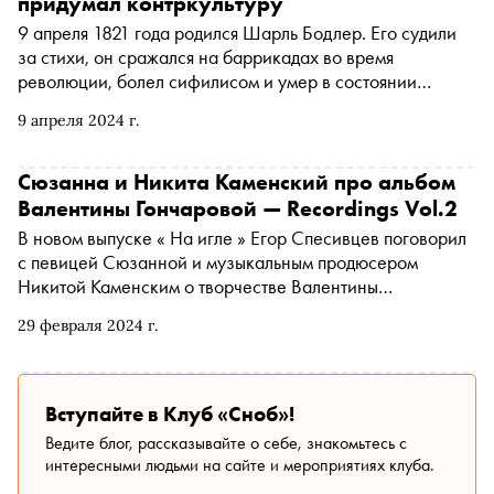
придумал контркультуру
9 апреля 1821 года родился Шарль Бодлер. Его судили
за стихи, он сражался на баррикадах во время
революции, болел сифилисом и умер в состоянии
абсолютного безумия. Из-за чего французского поэта
9 апреля 2024 г.
назвали «проклятым», почему Бодлер упивался
гниющими трупами и как он придумал модернизм — в
материале «Сноба»
Сюзанна и Никита Каменский про альбом
Валентины Гончаровой — Recordings Vol.2
В новом выпуске « На игле » Егор Спесивцев поговорил
с певицей Сюзанной и музыкальным продюсером
Никитой Каменским о творчестве Валентины
Гончаровой, их первом совместном альбоме «Аффекты»,
29 февраля 2024 г.
сексуализации, материнстве и боге
Вступайте в Клуб «Сноб»!
Ведите блог, рассказывайте о себе, знакомьтесь с
интересными людьми на сайте и мероприятиях клуба.