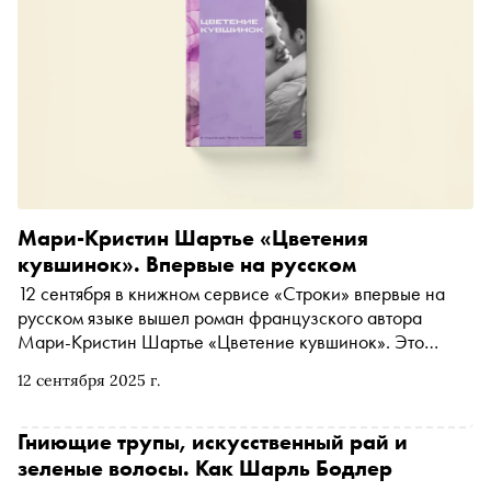
Мари-Кристин Шартье «Цветения
кувшинок». Впервые на русском
12 сентября в книжном сервисе «Строки» впервые на
русском языке вышел роман французского автора
Мари-Кристин Шартье «Цветение кувшинок». Это
современная история о людях, старающихся сохранить
12 сентября 2025 г.
себя и свою любовь в погоне за успехом. «Сноб»
публикует эксклюзивный отрывок
Гниющие трупы, искусственный рай и
зеленые волосы. Как Шарль Бодлер