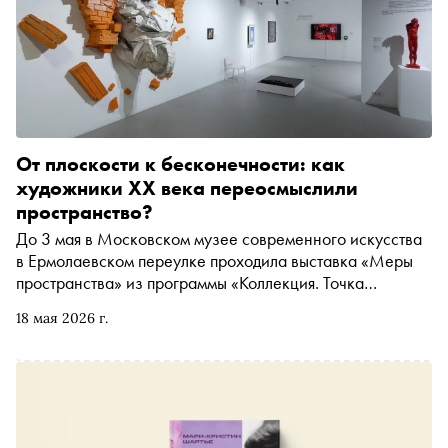
От плоскости к бесконечности: как
художники XX века переосмыслили
пространство?
До 3 мая в Московском музее современного искусства
в Ермолаевском переулке проходила выставка «Меры
пространства» из программы «Коллекция. Точка
обзора». Она объединила работы художников XX —
18 мая 2026 г.
начала XXI века, которые исследуют пространство как
одну из главных категорий искусства. Оксана
Воронина, куратор выставки, рассказала о том, какие
интерпретации эта тема получила в современном
искусстве