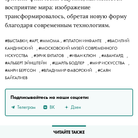
восприятие мира: изображение
трансформировалось, обретая новую форму
благодаря современным технологиям.
,
#ВЫСТАВКИ,
#АРТ,
#ММОМА
#ПЛАТОН ИНФАНТЕ
,
#ВАСИЛИЙ
КАНДИНСКИЙ
,
#МОСКОВСКИЙ МУЗЕЙ СОВРЕМЕННОГО
ИСКУССТВА
,
#ЭРИК БУЛАТОВ
,
#ИВАН КЛЮН
,
#АВАНГАРД
,
#АЛЬБЕРТ ЭЙНШТЕЙН
,
#ШАРЛЬ БОДЛЕР
,
#МИР ИСКУССТВА
,
#АНРИ БЕРГСОН
,
#ВЛАДИМИР ФАВОРСКИЙ
,
#САЯН
БАЙГАЛИЕВ
Подписывайтесь на наши соцсети:
Телеграм
ВК
Дзен
ЧИТАЙТЕ ТАКЖЕ